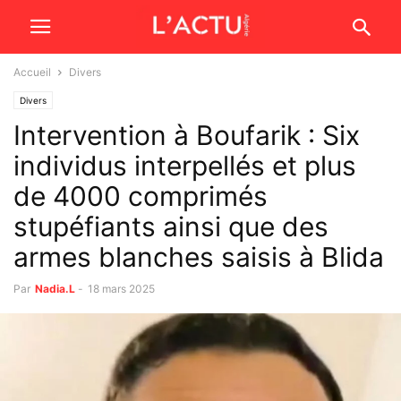
Accueil
Divers
Divers
Intervention à Boufarik : Six
individus interpellés et plus
de 4000 comprimés
stupéfiants ainsi que des
armes blanches saisis à Blida
Par
Nadia.L
-
18 mars 2025