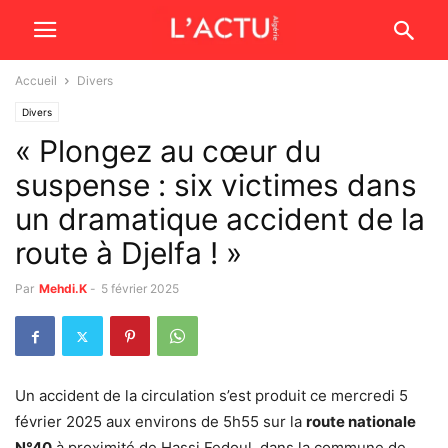
Accueil
Divers
Divers
« Plongez au cœur du
suspense : six victimes dans
un dramatique accident de la
route à Djelfa ! »
Par
Mehdi.K
-
5 février 2025
Un accident de la circulation s’est produit ce mercredi 5
février 2025 aux environs de 5h55 sur la
route nationale
N°40
à proximité de Hassi Fedoul, dans la commune de