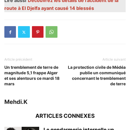
Lire aussi
Découvrez les détails de l'accident de la
route à El Djelfa ayant causé 14 blessés
Article précédent
Article suivant
Un tremblement de terre de
La protection civile de Médéa
magnitude 5,1 frappe Alger
publie un communiqué
et ses alentours ce mardi 18
concernant le tremblement
mars
de terre
Mehdi.K
ARTICLES CONNEXES
Le gendarmerie interpelle un