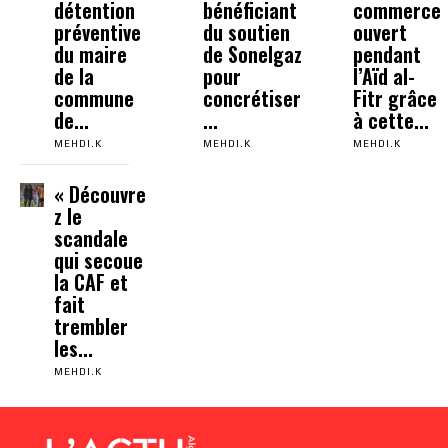
détention
bénéficiant
commerce
préventive
du soutien
ouvert
du maire
de Sonelgaz
pendant
de la
pour
l’Aïd al-
commune
concrétiser
Fitr grâce
de...
...
à cette...
MEHDI.K
MEHDI.K
MEHDI.K
« Découvre
z le
scandale
qui secoue
la CAF et
fait
trembler
les...
MEHDI.K