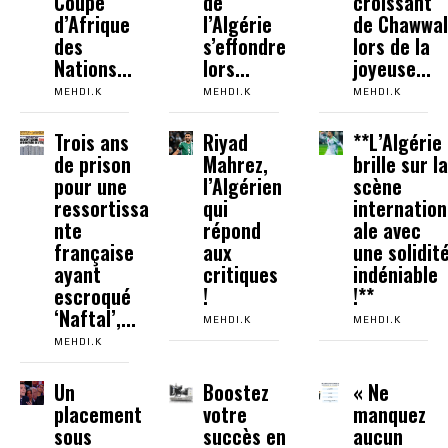
Coupe
de
croissant
d’Afrique
l’Algérie
de Chawwal
des
s’effondre
lors de la
Nations...
lors...
joyeuse...
MEHDI.K
MEHDI.K
MEHDI.K
Trois ans
Riyad
**L’Algérie
de prison
Mahrez,
brille sur la
pour une
l’Algérien
scène
ressortissa
qui
internation
nte
répond
ale avec
française
aux
une solidit
ayant
critiques
indéniable
escroqué
!
!**
‘Naftal’,...
MEHDI.K
MEHDI.K
MEHDI.K
Un
Boostez
« Ne
placement
votre
manquez
sous
succès en
aucun