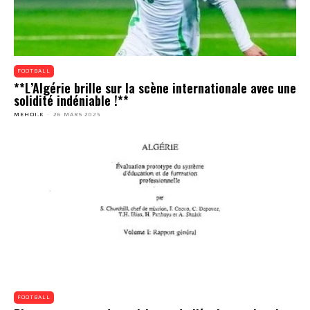
FOOTBALL
**L’Algérie brille sur la scène internationale avec une
solidité indéniable !**
MEHDI.K
-
26 MARS 2025
FOOTBALL