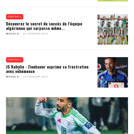
FOOTBALL
Découvrez le secret du succès de l’équipe
algérienne qui surpasse même...
MEHDI.K
-
23 FÉVRIER 2025
FOOTBALL
JS Kabylie : Zinnbauer exprime sa frustration
avec véhémence
MEHDI.K
-
22 FÉVRIER 2025