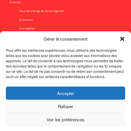
Finance
Taux de change du dinar algérien
Economie
Immobilier
Voyage
Gérer le consentement
People
Pour offrir les meilleures expériences, nous utilisons des technologies
telles que les cookies pour stocker et/ou accéder aux informations des
Sport
appareils. Le fait de consentir à ces technologies nous permettra de traiter
Football
des données telles que le comportement de navigation ou les ID uniques
sur ce site. Le fait de ne pas consentir ou de retirer son consentement peut
Ligue 1 Mobilis
avoir un effet négatif sur certaines caractéristiques et fonctions.
Equipe nationale
Études et formations
Accepter
Automobile
Refuser
À propos
Politique de confidentialité
Contact
Voir les préférences
Charte d’éthique
Mentions Légales