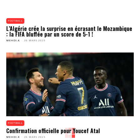
FOOTBALL
L’Algérie crée la surprise en écrasant le Mozambique
: la FIFA bluffée par un score de 5-1 !
MEHDI.K
-
26 MARS 2025
FOOTBALL
Confirmation officielle pour Youcef Atal
MEHDI.K
-
26 MARS 2025