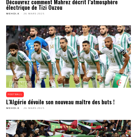
Découvrez comment Mahrez décrit l’atmosphère
électrique de Tizi Ouzou
MEHDI.K
-
26 MARS 2025
FOOTBALL
L’Algérie dévoile son nouveau maître des buts !
MEHDI.K
-
26 MARS 2025