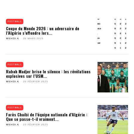
FOOTBALL
Coupe du Monde 2026 : un adversaire de
l’Algérie s’effondre lors...
MEHDI.K
-
26 MARS 2025
FOOTBALL
Rabah Madjer brise le silence : les révélations
explosives sur l’USM...
MEHDI.K
-
20 FÉVRIER 2025
FOOTBALL
Farès Chaibi de l’équipe nationale d’Algérie :
Que se passe-t-il vraiment...
MEHDI.K
-
23 FÉVRIER 2025