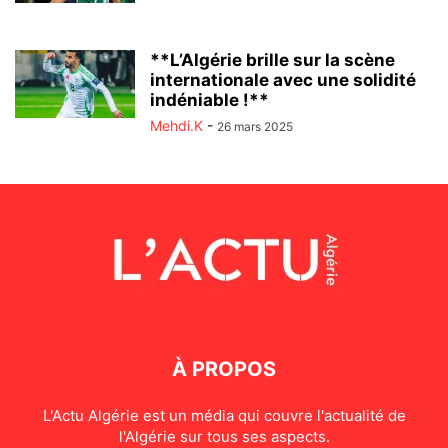
**L’Algérie brille sur la scène
internationale avec une solidité
indéniable !**
Mehdi.K
-
26 mars 2025
À PROPOS
L'Actu Algérie est un média qui couvre l'actualité de
l'Algérie sur tous ses aspects.