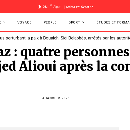
C
Alger
26.1
|
Météo en direct >>
E
VOYAGE
PEOPLE
SPORT
ÉTUDES ET FORMA
dus perturbant la paix à Bouaich, Sidi Belabbès, arrêtés par les autorit
az : quatre personnes
jed Alioui après la 
4 JANVIER 2025