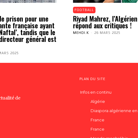
FOOTBALL
de prison pour une
Riyad Mahrez, l’Algérien
ante française ayant
répond aux critiques !
aftal’, tandis que le
MEHDI.K
-
26 MARS 2025
directeur général est
MARS 2025
PLAN DU SITE
Infos en continu
tualité de
Algérie
Diaspora algérienne en
France
France