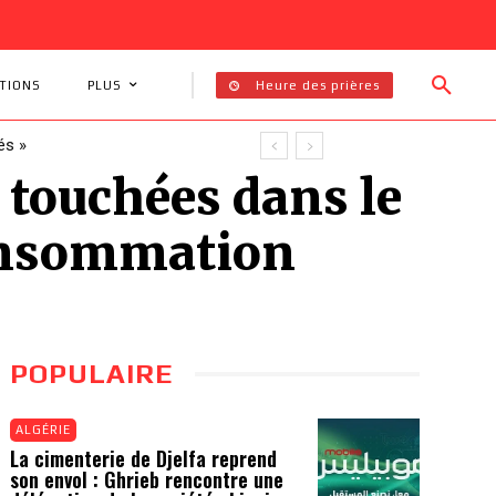
Heure des prières
TIONS
PLUS
és »
 touchées dans le
consommation
POPULAIRE
ALGÉRIE
La cimenterie de Djelfa reprend
son envol : Ghrieb rencontre une