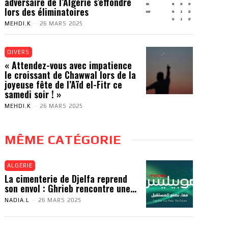
adversaire de l’Algérie s’effondre
lors des éliminatoires
MEHDI.K
-
26 MARS 2025
DIVERS
« Attendez-vous avec impatience
le croissant de Chawwal lors de la
joyeuse fête de l’Aïd el-Fitr ce
samedi soir ! »
MEHDI.K
-
26 MARS 2025
MÊME CATÉGORIE
ALGÉRIE
La cimenterie de Djelfa reprend
son envol : Ghrieb rencontre une...
NADIA.L
-
26 MARS 2025