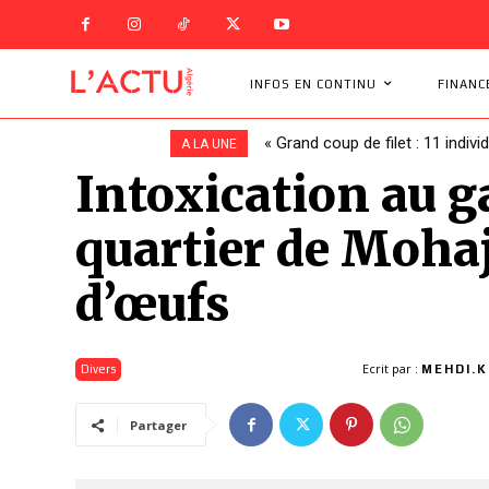
INFOS EN CONTINU
FINANC
« Grand coup de filet : 11 indivi
A LA UNE
Intoxication au g
quartier de Moha
d’œufs
Ecrit par :
Divers
MEHDI.K
Partager