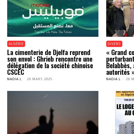
ALGÉRIE
DIVERS
La cimenterie de Djelfa reprend
« Grand cou
son envol : Ghrieb rencontre une
perturbant
délégation de la société chinoise
Belabbès, 
CSCEC
autorités 
NADIA.L
-
26 MARS 2025
NADIA.L
-
26 