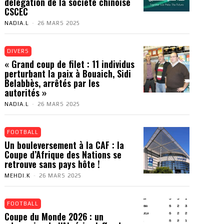
délégation de la société chinoise
CSCEC
NADIA.L
-
26 MARS 2025
DIVERS
« Grand coup de filet : 11 individus
perturbant la paix à Bouaich, Sidi
Belabbès, arrêtés par les
autorités »
NADIA.L
-
26 MARS 2025
FOOTBALL
Un bouleversement à la CAF : la
Coupe d’Afrique des Nations se
retrouve sans pays hôte !
MEHDI.K
-
26 MARS 2025
FOOTBALL
Coupe du Monde 2026 : un