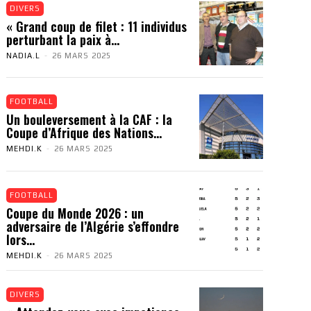
DIVERS
« Grand coup de filet : 11 individus
perturbant la paix à...
NADIA.L
-
26 MARS 2025
FOOTBALL
Un bouleversement à la CAF : la
Coupe d’Afrique des Nations...
MEHDI.K
-
26 MARS 2025
FOOTBALL
Coupe du Monde 2026 : un
adversaire de l’Algérie s’effondre
lors...
MEHDI.K
-
26 MARS 2025
DIVERS