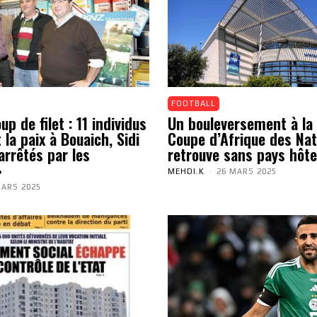
FOOTBALL
p de filet : 11 individus
Un bouleversement à la 
 la paix à Bouaich, Sidi
Coupe d’Afrique des Nat
arrêtés par les
retrouve sans pays hôte
»
MEHDI.K
-
26 MARS 2025
MARS 2025