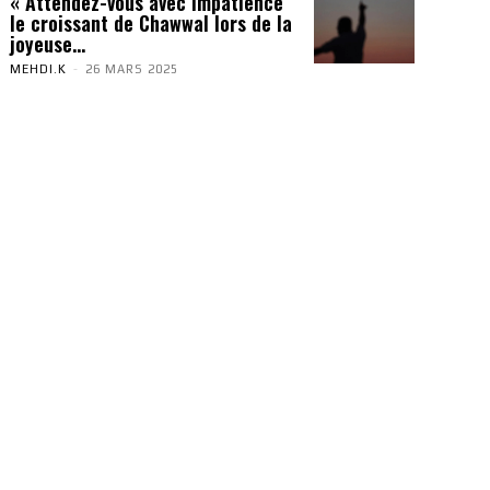
« Attendez-vous avec impatience
le croissant de Chawwal lors de la
joyeuse...
MEHDI.K
-
26 MARS 2025