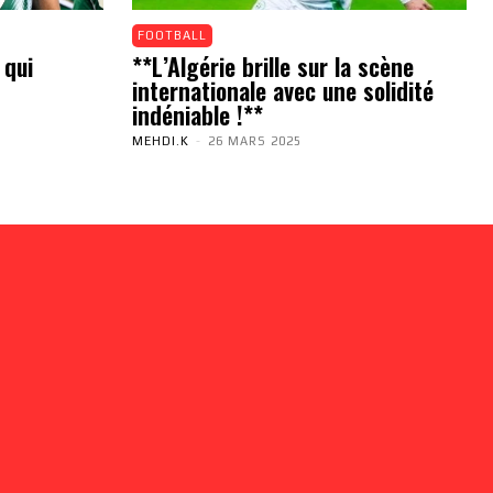
FOOTBALL
 qui
**L’Algérie brille sur la scène
internationale avec une solidité
indéniable !**
MEHDI.K
-
26 MARS 2025