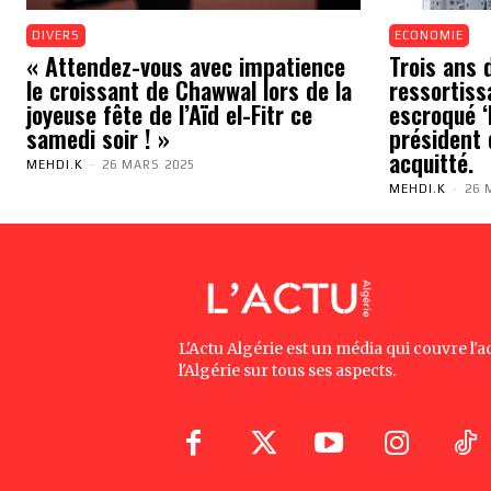
DIVERS
ECONOMIE
« Attendez-vous avec impatience
Trois ans 
le croissant de Chawwal lors de la
ressortiss
joyeuse fête de l’Aïd el-Fitr ce
escroqué ‘N
samedi soir ! »
président 
acquitté.
MEHDI.K
-
26 MARS 2025
MEHDI.K
-
26 
L'Actu Algérie est un média qui couvre l'ac
l'Algérie sur tous ses aspects.