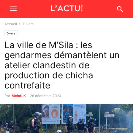
Accueil
Divers
Divers
La ville de M’Sila : les
gendarmes démantèlent un
atelier clandestin de
production de chicha
contrefaite
Par
Mehdi.K
-
26 décembre 2024