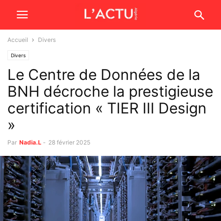
Accueil
Divers
Divers
Le Centre de Données de la
BNH décroche la prestigieuse
certification « TIER III Design
»
Par
Nadia.L
-
28 février 2025