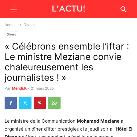
Accueil
Divers
Divers
« Célébrons ensemble l’iftar :
Le ministre Meziane convie
chaleureusement les
journalistes ! »
Par
Mehdi.K
-
21 mars 2025
Le ministre de la Communication
Mohamed Meziane
a
organisé un dîner d’iftar prestigieux le jeudi soir à l’
Hôtel El
Djazair
d’Alger, rassemblant la famille de la presse