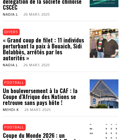
délégation de la société chinoise
CSCEC
NADIA.L
-
26 MARS 2025
DIVERS
« Grand coup de filet : 11 individus
perturbant la paix à Bouaich, Sidi
Belabbès, arrêtés par les
autorités »
NADIA.L
-
26 MARS 2025
FOOTBALL
Un bouleversement à la CAF : la
Coupe d’Afrique des Nations se
retrouve sans pays hôte !
MEHDI.K
-
26 MARS 2025
FOOTBALL
Coupe du Monde 2026 : un