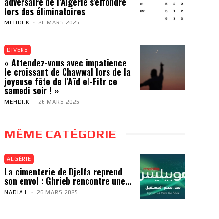
adversaire de l’Algérie s’effondre
lors des éliminatoires
MEHDI.K
-
26 MARS 2025
DIVERS
« Attendez-vous avec impatience
le croissant de Chawwal lors de la
joyeuse fête de l’Aïd el-Fitr ce
samedi soir ! »
MEHDI.K
-
26 MARS 2025
MÊME CATÉGORIE
ALGÉRIE
La cimenterie de Djelfa reprend
son envol : Ghrieb rencontre une...
NADIA.L
-
26 MARS 2025