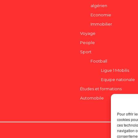
algérien
Economie
Immobilier
Voyage
People
Sport
Football
Ligue 1 Mobilis
Equipe nationale
Études et formations
Automobile
Pour offrir 
cookies pour
ces technolo
navigation ou
consentement