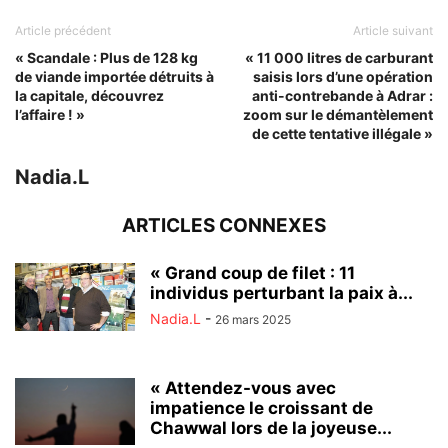
Article précédent
Article suivant
« Scandale : Plus de 128 kg
« 11 000 litres de carburant
de viande importée détruits à
saisis lors d’une opération
la capitale, découvrez
anti-contrebande à Adrar :
l’affaire ! »
zoom sur le démantèlement
de cette tentative illégale »
Nadia.L
ARTICLES CONNEXES
« Grand coup de filet : 11
individus perturbant la paix à...
Nadia.L
-
26 mars 2025
« Attendez-vous avec
impatience le croissant de
Chawwal lors de la joyeuse...