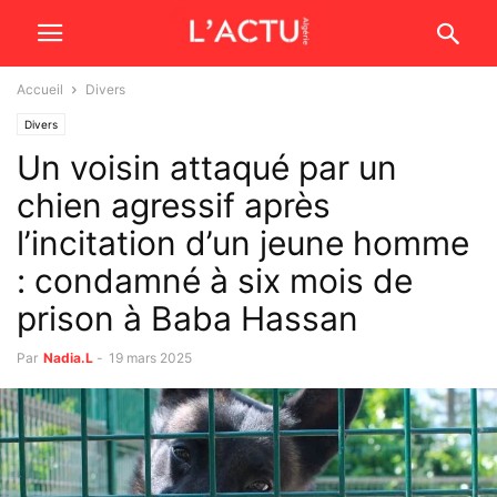
Accueil
Divers
Divers
Un voisin attaqué par un
chien agressif après
l’incitation d’un jeune homme
: condamné à six mois de
prison à Baba Hassan
Par
Nadia.L
-
19 mars 2025