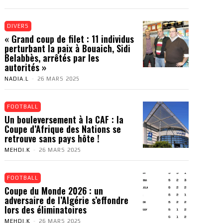
DIVERS
« Grand coup de filet : 11 individus
perturbant la paix à Bouaich, Sidi
Belabbès, arrêtés par les
autorités »
NADIA.L
-
26 MARS 2025
FOOTBALL
Un bouleversement à la CAF : la
Coupe d’Afrique des Nations se
retrouve sans pays hôte !
MEHDI.K
-
26 MARS 2025
FOOTBALL
Coupe du Monde 2026 : un
adversaire de l’Algérie s’effondre
lors des éliminatoires
MEHDI.K
-
26 MARS 2025