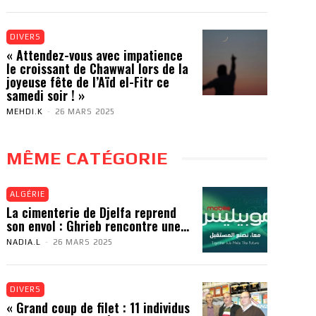
DIVERS
« Attendez-vous avec impatience
le croissant de Chawwal lors de la
joyeuse fête de l’Aïd el-Fitr ce
samedi soir ! »
MEHDI.K
-
26 MARS 2025
MÊME CATÉGORIE
ALGÉRIE
La cimenterie de Djelfa reprend
son envol : Ghrieb rencontre une...
NADIA.L
-
26 MARS 2025
DIVERS
« Grand coup de filet : 11 individus