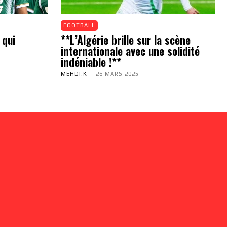
FOOTBALL
 qui
**L’Algérie brille sur la scène
internationale avec une solidité
indéniable !**
MEHDI.K
-
26 MARS 2025