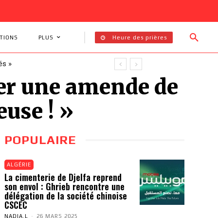
Heure des prières
TIONS
PLUS
és »
er une amende de
euse ! »
POPULAIRE
ALGÉRIE
La cimenterie de Djelfa reprend
son envol : Ghrieb rencontre une
délégation de la société chinoise
CSCEC
NADIA.L
-
26 MARS 2025