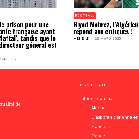
FOOTBALL
de prison pour une
Riyad Mahrez, l’Algérien
ante française ayant
répond aux critiques !
aftal’, tandis que le
MEHDI.K
-
26 MARS 2025
directeur général est
MARS 2025
PLAN DU SITE
Infos en continu
tualité de
Algérie
Diaspora algérienne en
France
France