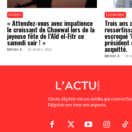
DIVERS
ECONOMIE
« Attendez-vous avec impatience
Trois ans 
le croissant de Chawwal lors de la
ressortiss
joyeuse fête de l’Aïd el-Fitr ce
escroqué ‘N
samedi soir ! »
président 
acquitté.
MEHDI.K
-
26 MARS 2025
MEHDI.K
-
26 
L'Actu Algérie est un média qui couvre l'ac
l'Algérie sur tous ses aspects.