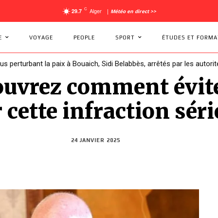
C
Alger
29.7
|
Météo en direct >>
E
VOYAGE
PEOPLE
SPORT
ÉTUDES ET FORMA
dus perturbant la paix à Bouaich, Sidi Belabbès, arrêtés par les autorit
: la Coupe d’Afrique des Nations se retrouve sans pays hôte !
couvrez comment évit
cette infraction séri
24 JANVIER 2025