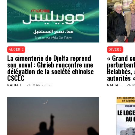
ALGÉRIE
DIVERS
La cimenterie de Djelfa reprend
« Grand cou
son envol : Ghrieb rencontre une
perturbant
délégation de la société chinoise
Belabbès, 
CSCEC
autorités 
NADIA.L
-
26 MARS 2025
NADIA.L
-
26 