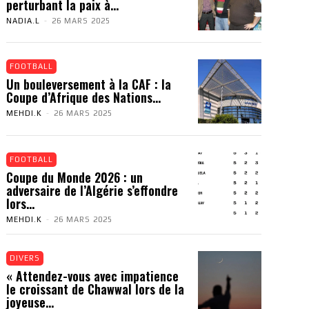
perturbant la paix à...
NADIA.L
-
26 MARS 2025
FOOTBALL
Un bouleversement à la CAF : la
Coupe d’Afrique des Nations...
MEHDI.K
-
26 MARS 2025
FOOTBALL
Coupe du Monde 2026 : un
adversaire de l’Algérie s’effondre
lors...
MEHDI.K
-
26 MARS 2025
DIVERS
« Attendez-vous avec impatience
le croissant de Chawwal lors de la
joyeuse...