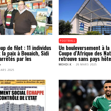
FOOTBALL
p de filet : 11 individus
Un bouleversement à la 
 la paix à Bouaich, Sidi
Coupe d’Afrique des Nat
arrêtés par les
retrouve sans pays hôte
»
MEHDI.K
-
26 MARS 2025
MARS 2025