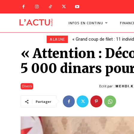
INFOS EN CONTINU
FINANC
« Grand coup de filet : 11 indivi
Un bouleversement à la CAF 
A LA UNE
« Attention : Dé
5 000 dinars pour 
Ecrit par :
Divers
MEHDI.K
Partager