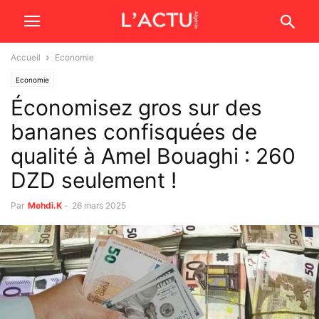
Accueil
Economie
Economie
Économisez gros sur des
bananes confisquées de
qualité à Amel Bouaghi : 260
DZD seulement !
Par
Mehdi.K
-
26 mars 2025