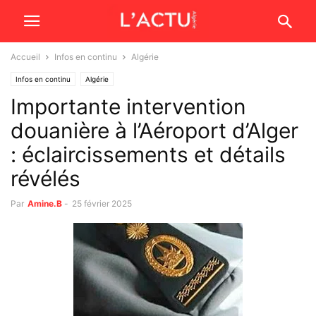
Accueil
Infos en continu
Algérie
Infos en continu
Algérie
Importante intervention
douanière à l’Aéroport d’Alger
: éclaircissements et détails
révélés
Par
Amine.B
-
25 février 2025