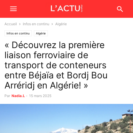
Accueil
Infos en continu
Algérie
Infos en continu
Algérie
« Découvrez la première
liaison ferroviaire de
transport de conteneurs
entre Béjaïa et Bordj Bou
Arréridj en Algérie! »
Par
Nadia.L
-
15 mars 2025