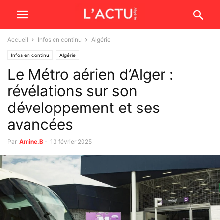
Accueil
Infos en continu
Algérie
Infos en continu
Algérie
Le Métro aérien d’Alger :
révélations sur son
développement et ses
avancées
Par
Amine.B
-
13 février 2025