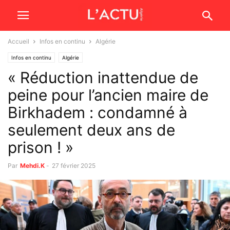
Accueil
Infos en continu
Algérie
Infos en continu
Algérie
« Réduction inattendue de
peine pour l’ancien maire de
Birkhadem : condamné à
seulement deux ans de
prison ! »
Par
Mehdi.K
-
27 février 2025