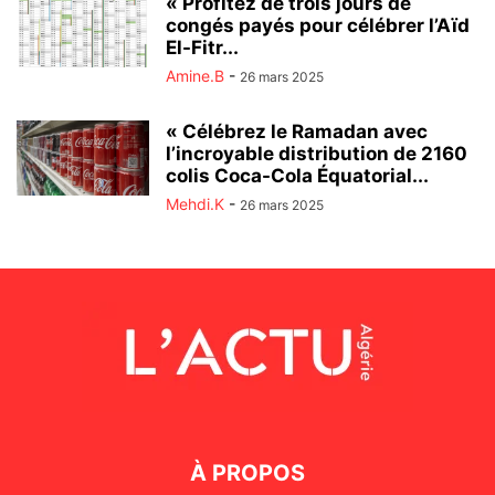
« Profitez de trois jours de
congés payés pour célébrer l’Aïd
El-Fitr...
Amine.B
-
26 mars 2025
« Célébrez le Ramadan avec
l’incroyable distribution de 2160
colis Coca-Cola Équatorial...
Mehdi.K
-
26 mars 2025
À PROPOS