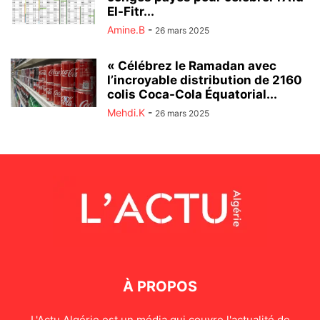
El-Fitr...
Amine.B
-
26 mars 2025
« Célébrez le Ramadan avec
l’incroyable distribution de 2160
colis Coca-Cola Équatorial...
Mehdi.K
-
26 mars 2025
À PROPOS
L'Actu Algérie est un média qui couvre l'actualité de