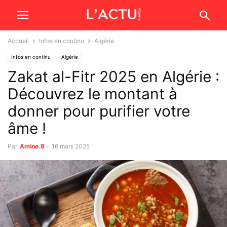
Accueil
Infos en continu
Algérie
Infos en continu
Algérie
Zakat al-Fitr 2025 en Algérie :
Découvrez le montant à
donner pour purifier votre
âme !
Par
Amine.B
-
16 mars 2025