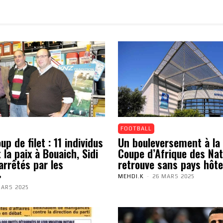
FOOTBALL
p de filet : 11 individus
Un bouleversement à la 
 la paix à Bouaich, Sidi
Coupe d’Afrique des Nat
arrêtés par les
retrouve sans pays hôte
»
MEHDI.K
-
26 MARS 2025
MARS 2025