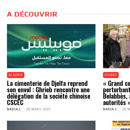
A DÉCOUVRIR
ALGÉRIE
DIVERS
La cimenterie de Djelfa reprend
« Grand cou
son envol : Ghrieb rencontre une
perturbant
délégation de la société chinoise
Belabbès, 
CSCEC
autorités 
NADIA.L
-
26 MARS 2025
NADIA.L
-
26 