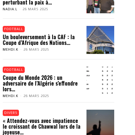
perturbant la paix à...
NADIA.L
-
26 MARS 2025
FOOTBALL
Un bouleversement à la CAF : la
Coupe d’Afrique des Nations...
MEHDI.K
-
26 MARS 2025
FOOTBALL
Coupe du Monde 2026 : un
adversaire de l’Algérie s’effondre
lors...
MEHDI.K
-
26 MARS 2025
DIVERS
« Attendez-vous avec impatience
le croissant de Chawwal lors de la
joyeuse...