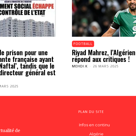
FOOTBALL
de prison pour une
Riyad Mahrez, l’Algérien
ante française ayant
répond aux critiques !
aftal’, tandis que le
MEHDI.K
-
26 MARS 2025
directeur général est
MARS 2025
PLAN DU SITE
Infos en continu
tualité de
Algérie