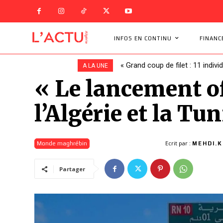
INFOS EN CONTINU
FINANC
Un bouleversement à la CAF : l
A LA UNE
« Le lancement off
l’Algérie et la Tu
Ecrit par :
Monde maghrébin
MEHDI.K
Partager