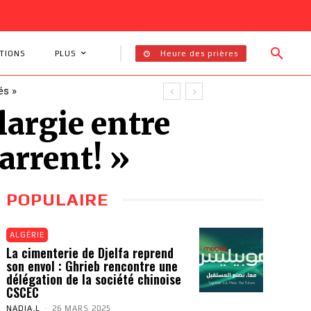
Heure des prières
TIONS
PLUS
largie entre
marrent! »
POPULAIRE
ALGÉRIE
La cimenterie de Djelfa reprend
son envol : Ghrieb rencontre une
délégation de la société chinoise
CSCEC
NADIA.L
-
26 MARS 2025