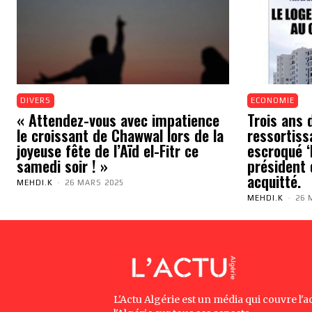
DIVERS
ECONOMIE
« Attendez-vous avec impatience
Trois ans 
le croissant de Chawwal lors de la
ressortiss
joyeuse fête de l’Aïd el-Fitr ce
escroqué ‘N
samedi soir ! »
président 
acquitté.
MEHDI.K
-
26 MARS 2025
MEHDI.K
-
26 
L'Actu Algérie est un média qui couvre l'ac