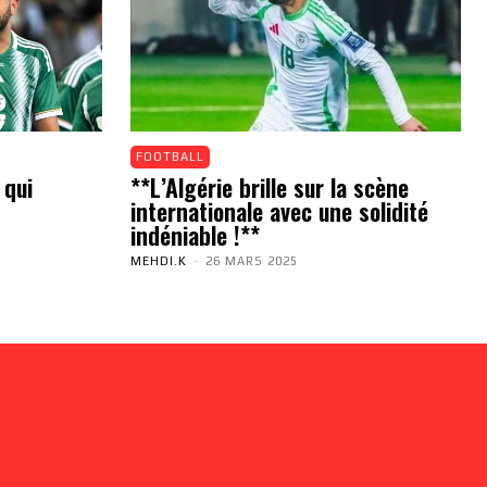
FOOTBALL
 qui
**L’Algérie brille sur la scène
internationale avec une solidité
indéniable !**
MEHDI.K
-
26 MARS 2025