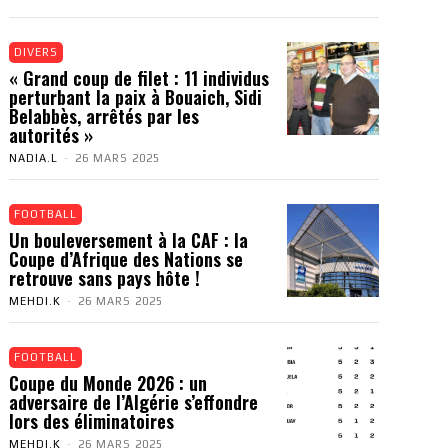
DIVERS
« Grand coup de filet : 11 individus
perturbant la paix à Bouaich, Sidi
Belabbès, arrêtés par les
autorités »
NADIA.L
-
26 MARS 2025
FOOTBALL
Un bouleversement à la CAF : la
Coupe d’Afrique des Nations se
retrouve sans pays hôte !
MEHDI.K
-
26 MARS 2025
FOOTBALL
Coupe du Monde 2026 : un
adversaire de l’Algérie s’effondre
lors des éliminatoires
MEHDI.K
-
26 MARS 2025