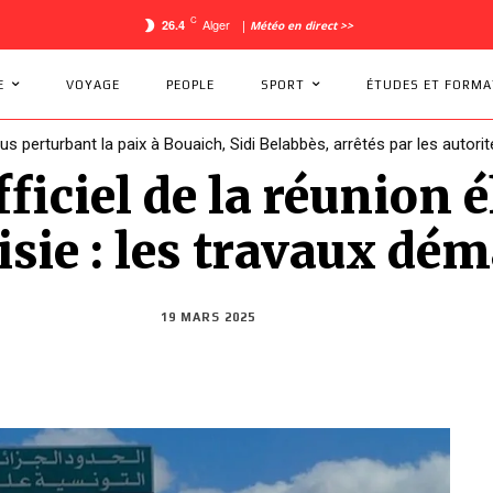
C
Alger
26.4
|
Météo en direct >>
E
VOYAGE
PEOPLE
SPORT
ÉTUDES ET FORMA
a Coupe d’Afrique des Nations se retrouve sans pays hôte !
iciel de la réunion é
nisie : les travaux dé
19 MARS 2025