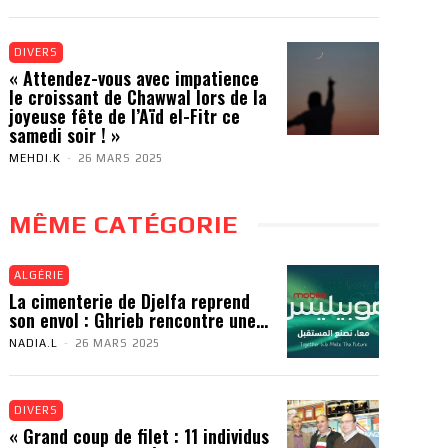
DIVERS
« Attendez-vous avec impatience
le croissant de Chawwal lors de la
joyeuse fête de l’Aïd el-Fitr ce
samedi soir ! »
MEHDI.K
-
26 MARS 2025
MÊME CATÉGORIE
ALGÉRIE
La cimenterie de Djelfa reprend
son envol : Ghrieb rencontre une...
NADIA.L
-
26 MARS 2025
DIVERS
« Grand coup de filet : 11 individus