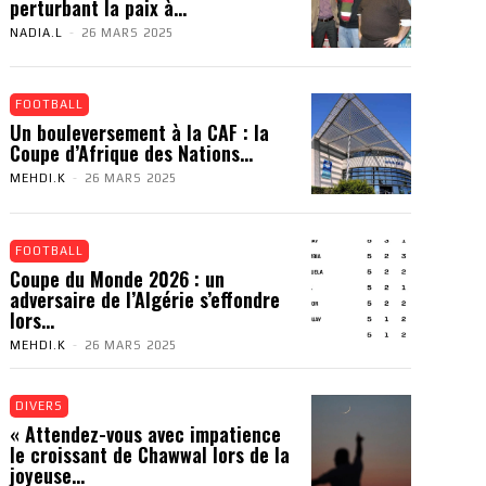
perturbant la paix à...
NADIA.L
-
26 MARS 2025
FOOTBALL
Un bouleversement à la CAF : la
Coupe d’Afrique des Nations...
MEHDI.K
-
26 MARS 2025
FOOTBALL
Coupe du Monde 2026 : un
adversaire de l’Algérie s’effondre
lors...
MEHDI.K
-
26 MARS 2025
DIVERS
« Attendez-vous avec impatience
le croissant de Chawwal lors de la
joyeuse...