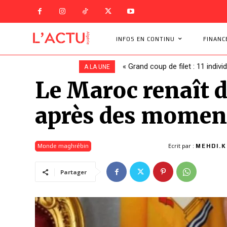
INFOS EN CONTINU
FINANC
« Grand coup de filet : 11 indivi
A LA UNE
Le Maroc renaît d
après des moments
Ecrit par :
Monde maghrébin
MEHDI.K
Partager