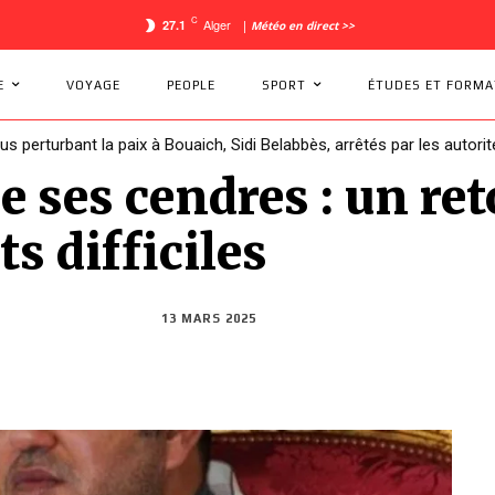
C
Alger
27.1
|
Météo en direct >>
E
VOYAGE
PEOPLE
SPORT
ÉTUDES ET FORMA
dus perturbant la paix à Bouaich, Sidi Belabbès, arrêtés par les autorit
e ses cendres : un re
 difficiles
13 MARS 2025