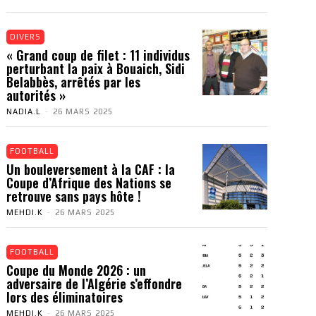
DIVERS
« Grand coup de filet : 11 individus
perturbant la paix à Bouaich, Sidi
Belabbès, arrêtés par les
autorités »
NADIA.L
-
26 MARS 2025
FOOTBALL
Un bouleversement à la CAF : la
Coupe d’Afrique des Nations se
retrouve sans pays hôte !
MEHDI.K
-
26 MARS 2025
FOOTBALL
Coupe du Monde 2026 : un
adversaire de l’Algérie s’effondre
lors des éliminatoires
MEHDI.K
-
26 MARS 2025