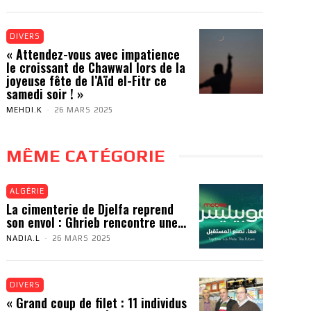
DIVERS
« Attendez-vous avec impatience
le croissant de Chawwal lors de la
joyeuse fête de l’Aïd el-Fitr ce
samedi soir ! »
MEHDI.K
-
26 MARS 2025
MÊME CATÉGORIE
ALGÉRIE
La cimenterie de Djelfa reprend
son envol : Ghrieb rencontre une...
NADIA.L
-
26 MARS 2025
DIVERS
« Grand coup de filet : 11 individus