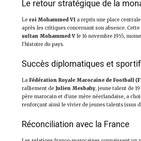
Le retour stratégique de la mon
Le
roi Mohammed VI
a repris une place central
après les critiques concernant son absence. Cette 
sultan Mohammed V
le 16 novembre 1955, momen
l’histoire du pays.
Succès diplomatiques et sporti
La
Fédération Royale Marocaine de Football (
ralliement de
Julien Mesbahy
, jeune talent de 1
père marocain et d’une mère néerlandaise, a chois
renforçant ainsi le vivier de jeunes talents issus d
Réconciliation avec la France
Les relations franco-marocaines connaissent un no