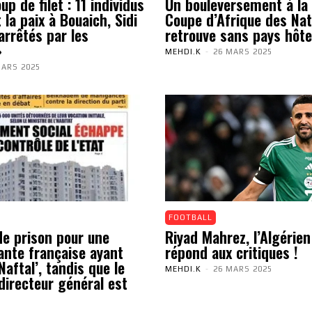
p de filet : 11 individus
Un bouleversement à la 
 la paix à Bouaich, Sidi
Coupe d’Afrique des Nat
arrêtés par les
retrouve sans pays hôte
»
MEHDI.K
-
26 MARS 2025
MARS 2025
FOOTBALL
de prison pour une
Riyad Mahrez, l’Algérien
ante française ayant
répond aux critiques !
aftal’, tandis que le
MEHDI.K
-
26 MARS 2025
directeur général est