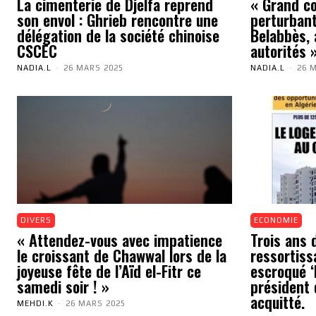
La cimenterie de Djelfa reprend
« Grand cou
son envol : Ghrieb rencontre une
perturbant
délégation de la société chinoise
Belabbès, 
CSCEC
autorités 
NADIA.L
-
26 MARS 2025
NADIA.L
-
26 
DIVERS
ECONOMIE
« Attendez-vous avec impatience
Trois ans 
le croissant de Chawwal lors de la
ressortiss
joyeuse fête de l’Aïd el-Fitr ce
escroqué ‘N
samedi soir ! »
président 
acquitté.
MEHDI.K
-
26 MARS 2025