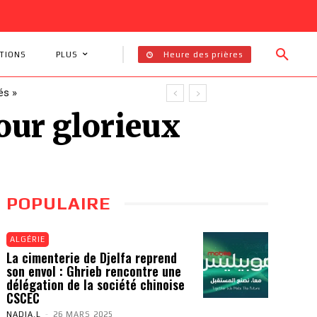
Heure des prières
TIONS
PLUS
és »
tour glorieux
POPULAIRE
ALGÉRIE
La cimenterie de Djelfa reprend
son envol : Ghrieb rencontre une
délégation de la société chinoise
CSCEC
NADIA.L
-
26 MARS 2025