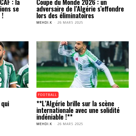
CAF : la
Coupe du Monde 2026 : un
ions se
adversaire de l’Algérie s’effondre
 !
lors des éliminatoires
MEHDI.K
-
26 MARS 2025
FOOTBALL
 qui
**L’Algérie brille sur la scène
internationale avec une solidité
indéniable !**
MEHDI.K
-
26 MARS 2025