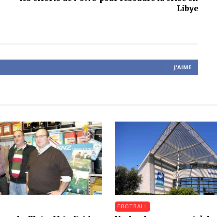
Libye
J'AIME
FOOTBALL