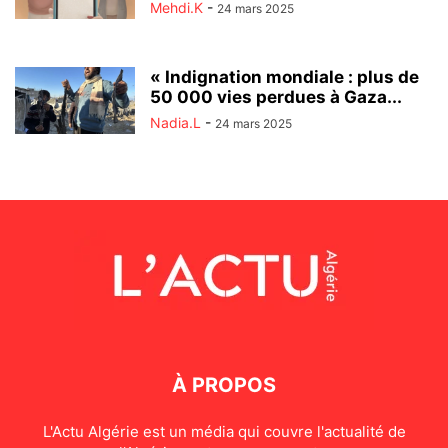
Mehdi.K
-
24 mars 2025
« Indignation mondiale : plus de
50 000 vies perdues à Gaza...
Nadia.L
-
24 mars 2025
À PROPOS
L'Actu Algérie est un média qui couvre l'actualité de