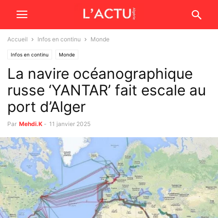
Accueil
Infos en continu
Monde
Infos en continu
Monde
La navire océanographique
russe ‘YANTAR’ fait escale au
port d’Alger
Par
Mehdi.K
-
11 janvier 2025