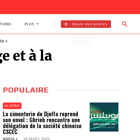
Heure des prières
TIONS
PLUS
és »
e et à la
POPULAIRE
ALGÉRIE
La cimenterie de Djelfa reprend
son envol : Ghrieb rencontre une
délégation de la société chinoise
CSCEC
NADIA.L
-
26 MARS 2025