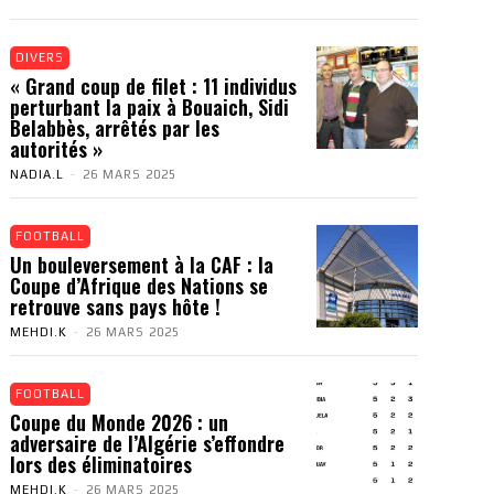
DIVERS
« Grand coup de filet : 11 individus
perturbant la paix à Bouaich, Sidi
Belabbès, arrêtés par les
autorités »
NADIA.L
-
26 MARS 2025
FOOTBALL
Un bouleversement à la CAF : la
Coupe d’Afrique des Nations se
retrouve sans pays hôte !
MEHDI.K
-
26 MARS 2025
FOOTBALL
Coupe du Monde 2026 : un
adversaire de l’Algérie s’effondre
lors des éliminatoires
MEHDI.K
-
26 MARS 2025