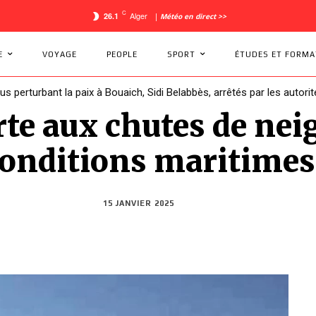
C
Alger
26.1
|
Météo en direct >>
E
VOYAGE
PEOPLE
SPORT
ÉTUDES ET FORMA
dus perturbant la paix à Bouaich, Sidi Belabbès, arrêtés par les autorit
: la Coupe d’Afrique des Nations se retrouve sans pays hôte !
te aux chutes de neig
conditions maritimes
15 JANVIER 2025