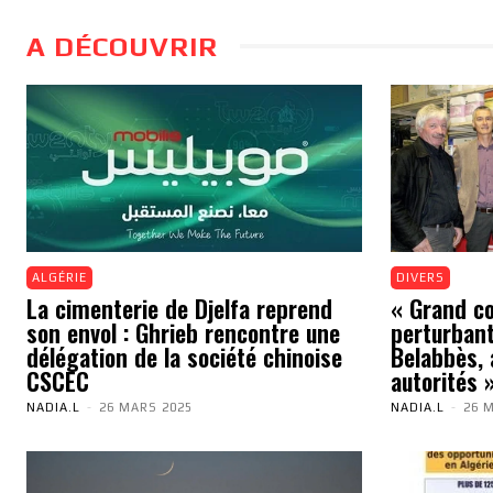
A DÉCOUVRIR
ALGÉRIE
DIVERS
La cimenterie de Djelfa reprend
« Grand cou
son envol : Ghrieb rencontre une
perturbant
délégation de la société chinoise
Belabbès, 
CSCEC
autorités 
NADIA.L
-
26 MARS 2025
NADIA.L
-
26 