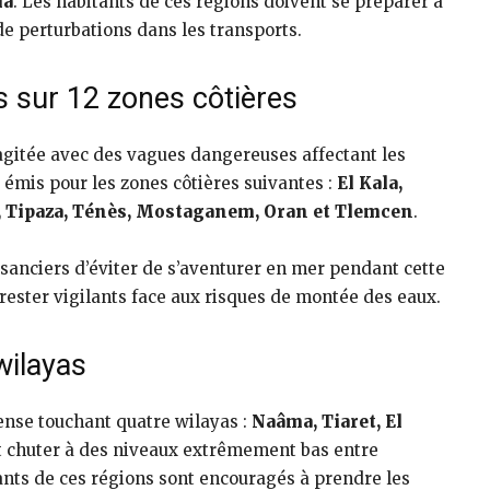
la
. Les habitants de ces régions doivent se préparer à
de perturbations dans les transports.
 sur 12 zones côtières
gitée avec des vagues dangereuses affectant les
 émis pour les zones côtières suivantes :
El Kala,
er, Tipaza, Ténès, Mostaganem, Oran et Tlemcen
.
isanciers d’éviter de s’aventurer en mer pendant cette
rester vigilants face aux risques de montée des eaux.
wilayas
ense touchant quatre wilayas :
Naâma, Tiaret, El
t chuter à des niveaux extrêmement bas entre
tants de ces régions sont encouragés à prendre les