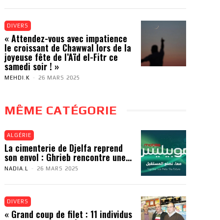
DIVERS
« Attendez-vous avec impatience
le croissant de Chawwal lors de la
joyeuse fête de l’Aïd el-Fitr ce
samedi soir ! »
MEHDI.K
-
26 MARS 2025
MÊME CATÉGORIE
ALGÉRIE
La cimenterie de Djelfa reprend
son envol : Ghrieb rencontre une...
NADIA.L
-
26 MARS 2025
DIVERS
« Grand coup de filet : 11 individus