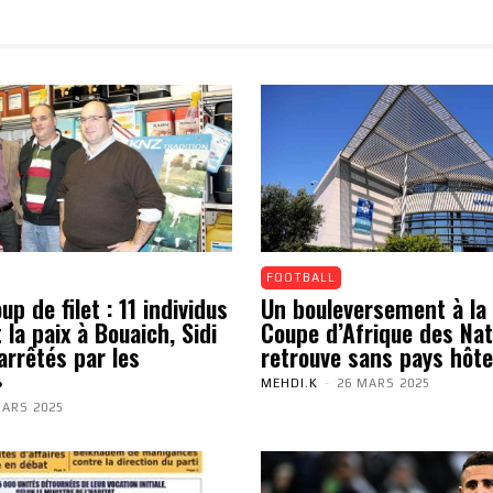
FOOTBALL
p de filet : 11 individus
Un bouleversement à la 
 la paix à Bouaich, Sidi
Coupe d’Afrique des Nat
arrêtés par les
retrouve sans pays hôte
»
MEHDI.K
-
26 MARS 2025
MARS 2025