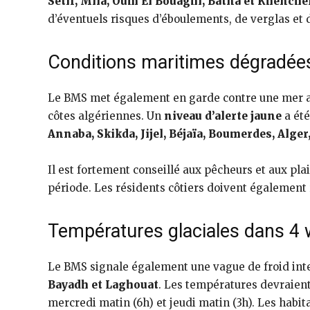
Sétif, Mila, Oum El Bouaghi, Batna et Khenche
d’éventuels risques d’éboulements, de verglas et 
Conditions maritimes dégradées
Le BMS met également en garde contre une mer a
côtes algériennes. Un
niveau d’alerte jaune
a été
Annaba, Skikda, Jijel, Béjaïa, Boumerdes, Alg
Il est fortement conseillé aux pêcheurs et aux pla
période. Les résidents côtiers doivent également 
Températures glaciales dans 4 
Le BMS signale également une vague de froid int
Bayadh et Laghouat
. Les températures devraien
mercredi matin (6h) et jeudi matin (3h). Les habi