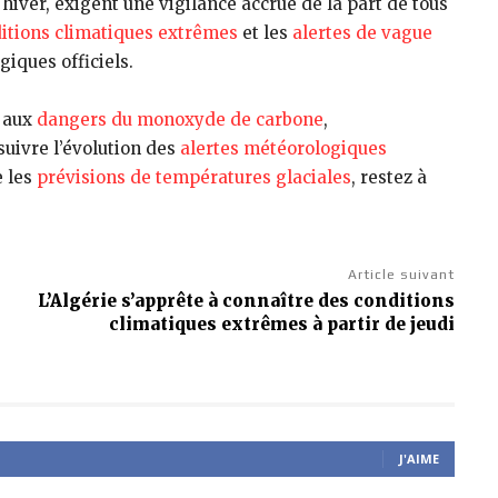
iver, exigent une vigilance accrue de la part de tous
itions climatiques extrêmes
et les
alertes de vague
giques officiels.
e aux
dangers du monoxyde de carbone
,
suivre l’évolution des
alertes météorologiques
e les
prévisions de températures glaciales
, restez à
Article suivant
L’Algérie s’apprête à connaître des conditions
climatiques extrêmes à partir de jeudi
J'AIME