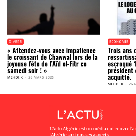
DIVERS
ECONOMIE
« Attendez-vous avec impatience
Trois ans 
le croissant de Chawwal lors de la
ressortiss
joyeuse fête de l’Aïd el-Fitr ce
escroqué ‘N
samedi soir ! »
président 
acquitté.
MEHDI.K
-
26 MARS 2025
MEHDI.K
-
26 
L'Actu Algérie est un média qui couvre l'ac
l'Algérie sur tous ses aspects.