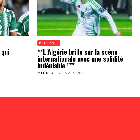
FOOTBALL
 qui
**L’Algérie brille sur la scène
internationale avec une solidité
indéniable !**
MEHDI.K
-
26 MARS 2025