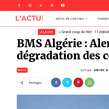
INFOS EN CONTINU
FINANC
« Grand coup de filet : 11 indivi
Un bouleversement à la CAF 
A LA UNE
BMS Algérie : Aler
dégradation des 
Ecrit par :
Météo
AMINE.B
Partager