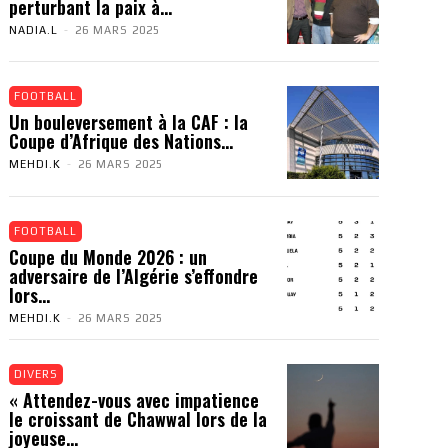
perturbant la paix à...
NADIA.L
-
26 MARS 2025
FOOTBALL
Un bouleversement à la CAF : la
Coupe d’Afrique des Nations...
MEHDI.K
-
26 MARS 2025
FOOTBALL
Coupe du Monde 2026 : un
adversaire de l’Algérie s’effondre
lors...
MEHDI.K
-
26 MARS 2025
DIVERS
« Attendez-vous avec impatience
le croissant de Chawwal lors de la
joyeuse...