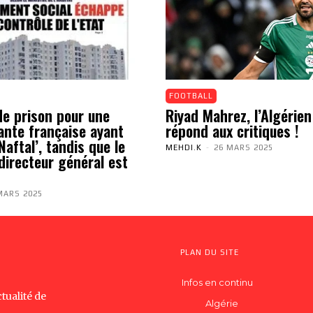
FOOTBALL
de prison pour une
Riyad Mahrez, l’Algérien
ante française ayant
répond aux critiques !
aftal’, tandis que le
MEHDI.K
-
26 MARS 2025
directeur général est
MARS 2025
PLAN DU SITE
Infos en continu
tualité de
Algérie