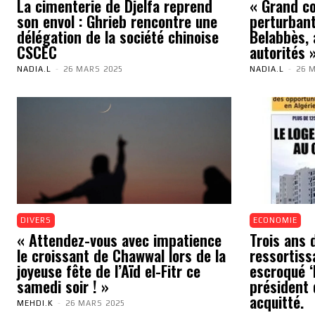
La cimenterie de Djelfa reprend
« Grand cou
son envol : Ghrieb rencontre une
perturbant
délégation de la société chinoise
Belabbès, 
CSCEC
autorités 
NADIA.L
-
26 MARS 2025
NADIA.L
-
26 
DIVERS
ECONOMIE
« Attendez-vous avec impatience
Trois ans 
le croissant de Chawwal lors de la
ressortiss
joyeuse fête de l’Aïd el-Fitr ce
escroqué ‘N
samedi soir ! »
président 
acquitté.
MEHDI.K
-
26 MARS 2025