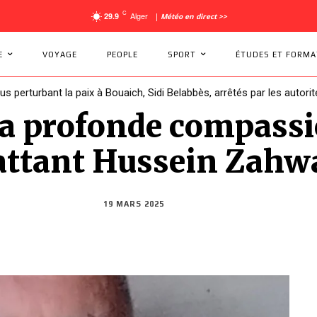
C
Alger
29.9
|
Météo en direct >>
E
VOYAGE
PEOPLE
SPORT
ÉTUDES ET FORMA
dus perturbant la paix à Bouaich, Sidi Belabbès, arrêtés par les autorit
a profonde compassio
attant Hussein Zahw
19 MARS 2025