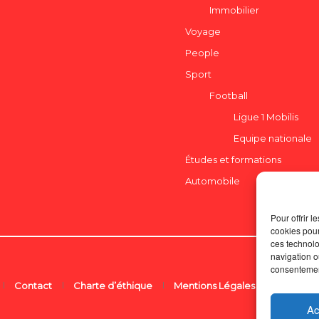
Immobilier
Voyage
People
Sport
Football
Ligue 1 Mobilis
Equipe nationale
Études et formations
Automobile
Pour offrir 
cookies pour
ces technolo
navigation ou
consentement
Contact
Charte d’éthique
Mentions Légales
Ac