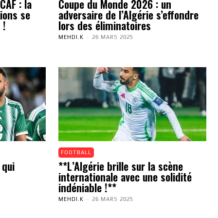
CAF : la
Coupe du Monde 2026 : un
ions se
adversaire de l’Algérie s’effondre
 !
lors des éliminatoires
MEHDI.K
-
26 MARS 2025
FOOTBALL
 qui
**L’Algérie brille sur la scène
internationale avec une solidité
indéniable !**
MEHDI.K
-
26 MARS 2025