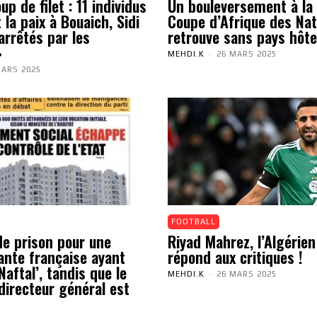
p de filet : 11 individus
Un bouleversement à la 
 la paix à Bouaich, Sidi
Coupe d’Afrique des Nat
arrêtés par les
retrouve sans pays hôte
»
MEHDI.K
-
26 MARS 2025
MARS 2025
FOOTBALL
de prison pour une
Riyad Mahrez, l’Algérien
ante française ayant
répond aux critiques !
aftal’, tandis que le
MEHDI.K
-
26 MARS 2025
directeur général est