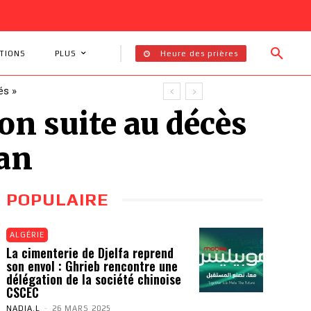
Heure des prières
TIONS
PLUS
és »
n suite au décès
an
POPULAIRE
ALGÉRIE
La cimenterie de Djelfa reprend
son envol : Ghrieb rencontre une
délégation de la société chinoise
CSCEC
NADIA.L
-
26 MARS 2025