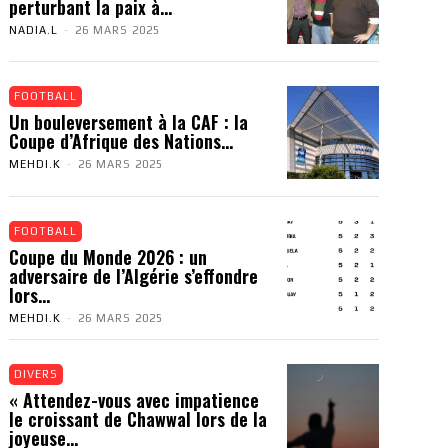
perturbant la paix à...
NADIA.L
-
26 MARS 2025
FOOTBALL
Un bouleversement à la CAF : la
Coupe d’Afrique des Nations...
MEHDI.K
-
26 MARS 2025
FOOTBALL
Coupe du Monde 2026 : un
adversaire de l’Algérie s’effondre
lors...
MEHDI.K
-
26 MARS 2025
DIVERS
« Attendez-vous avec impatience
le croissant de Chawwal lors de la
joyeuse...