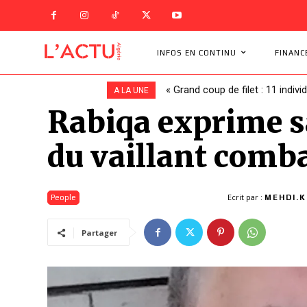
INFOS EN CONTINU
FINANC
« Grand coup de filet : 11 indivi
A LA UNE
Rabiqa exprime s
du vaillant comb
Ecrit par :
People
MEHDI.K
Partager