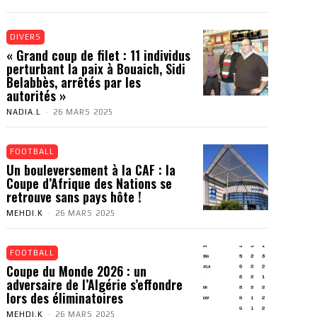
DIVERS
« Grand coup de filet : 11 individus
perturbant la paix à Bouaich, Sidi
Belabbès, arrêtés par les
autorités »
NADIA.L
-
26 MARS 2025
FOOTBALL
Un bouleversement à la CAF : la
Coupe d’Afrique des Nations se
retrouve sans pays hôte !
MEHDI.K
-
26 MARS 2025
FOOTBALL
Coupe du Monde 2026 : un
adversaire de l’Algérie s’effondre
lors des éliminatoires
MEHDI.K
-
26 MARS 2025