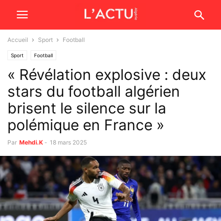
Accueil
Sport
Football
Sport
Football
« Révélation explosive : deux
stars du football algérien
brisent le silence sur la
polémique en France »
Par
Mehdi.K
-
18 mars 2025