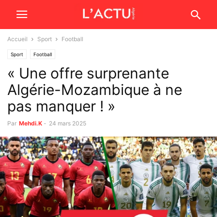
Accueil
Sport
Football
Sport
Football
« Une offre surprenante
Algérie-Mozambique à ne
pas manquer ! »
Par
Mehdi.K
-
24 mars 2025