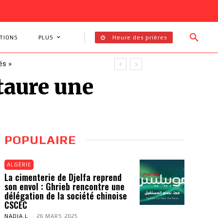
Heure des prières
TIONS
PLUS
és »
taure une
POPULAIRE
ALGÉRIE
La cimenterie de Djelfa reprend
son envol : Ghrieb rencontre une
délégation de la société chinoise
CSCEC
NADIA.L
-
26 MARS 2025