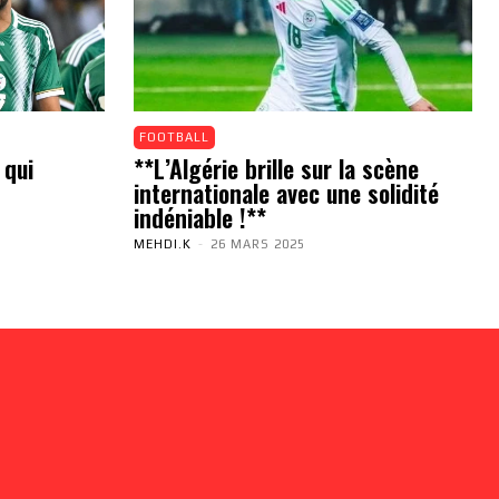
FOOTBALL
 qui
**L’Algérie brille sur la scène
internationale avec une solidité
indéniable !**
MEHDI.K
-
26 MARS 2025