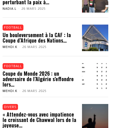
perturbant la paix à...
NADIA.L
-
26 MARS 2025
FOOTBALL
Un bouleversement à la CAF : la
Coupe d’Afrique des Nations...
MEHDI.K
-
26 MARS 2025
FOOTBALL
Coupe du Monde 2026 : un
adversaire de l’Algérie s’effondre
lors...
MEHDI.K
-
26 MARS 2025
DIVERS
« Attendez-vous avec impatience
le croissant de Chawwal lors de la
joyeuse...