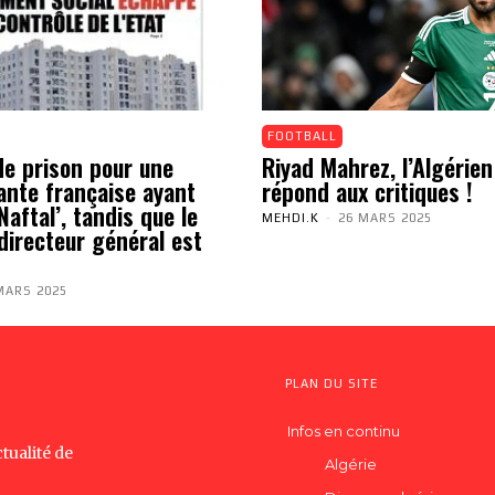
FOOTBALL
de prison pour une
Riyad Mahrez, l’Algérien
ante française ayant
répond aux critiques !
aftal’, tandis que le
MEHDI.K
-
26 MARS 2025
directeur général est
MARS 2025
PLAN DU SITE
Infos en continu
tualité de
Algérie