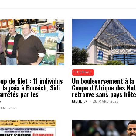
FOOTBALL
p de filet : 11 individus
Un bouleversement à la 
 la paix à Bouaich, Sidi
Coupe d’Afrique des Nat
arrêtés par les
retrouve sans pays hôte
»
MEHDI.K
-
26 MARS 2025
MARS 2025