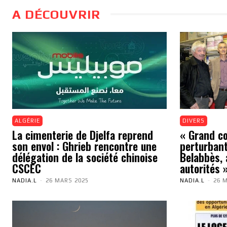
A DÉCOUVRIR
ALGÉRIE
DIVERS
La cimenterie de Djelfa reprend
« Grand cou
son envol : Ghrieb rencontre une
perturbant
délégation de la société chinoise
Belabbès, 
CSCEC
autorités 
NADIA.L
-
26 MARS 2025
NADIA.L
-
26 