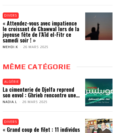
DIVERS
« Attendez-vous avec impatience
le croissant de Chawwal lors de la
joyeuse fête de l’Aïd el-Fitr ce
samedi soir ! »
MEHDI.K
-
26 MARS 2025
MÊME CATÉGORIE
ALGÉRIE
La cimenterie de Djelfa reprend
son envol : Ghrieb rencontre une...
NADIA.L
-
26 MARS 2025
DIVERS
« Grand coup de filet : 11 individus