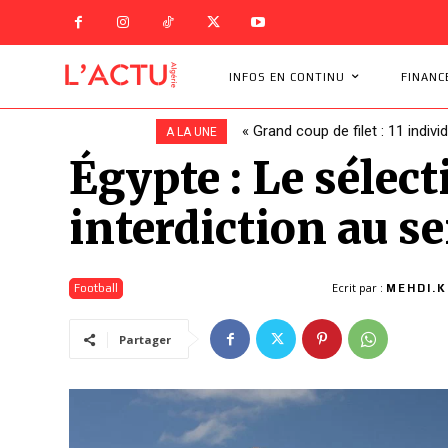
INFOS EN CONTINU
FINANC
« Grand coup de filet : 11 indivi
A LA UNE
Égypte : Le sélec
interdiction au se
Ecrit par :
Football
MEHDI.K
Partager