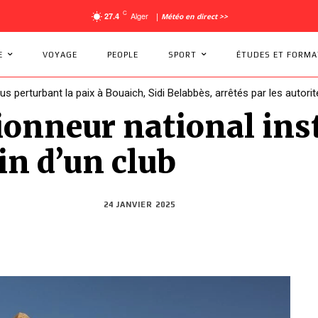
C
Alger
27.4
|
Météo en direct >>
E
VOYAGE
PEOPLE
SPORT
ÉTUDES ET FORMA
dus perturbant la paix à Bouaich, Sidi Belabbès, arrêtés par les autorit
tionneur national ins
in d’un club
24 JANVIER 2025