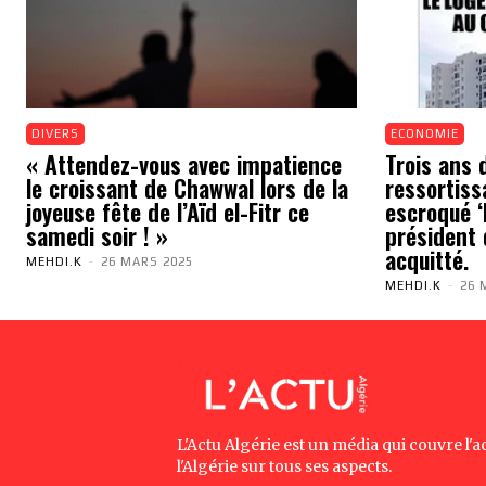
DIVERS
ECONOMIE
« Attendez-vous avec impatience
Trois ans 
le croissant de Chawwal lors de la
ressortiss
joyeuse fête de l’Aïd el-Fitr ce
escroqué ‘N
samedi soir ! »
président 
acquitté.
MEHDI.K
-
26 MARS 2025
MEHDI.K
-
26 
L'Actu Algérie est un média qui couvre l'ac
l'Algérie sur tous ses aspects.