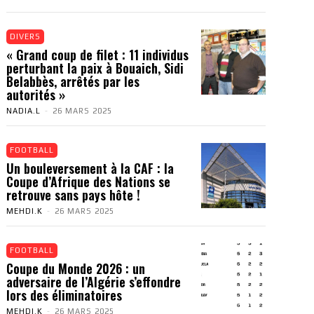
DIVERS
« Grand coup de filet : 11 individus
perturbant la paix à Bouaich, Sidi
Belabbès, arrêtés par les
autorités »
NADIA.L
-
26 MARS 2025
FOOTBALL
Un bouleversement à la CAF : la
Coupe d’Afrique des Nations se
retrouve sans pays hôte !
MEHDI.K
-
26 MARS 2025
FOOTBALL
Coupe du Monde 2026 : un
adversaire de l’Algérie s’effondre
lors des éliminatoires
MEHDI.K
-
26 MARS 2025