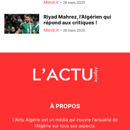
Mehdi.K
-
26 mars 2025
Riyad Mahrez, l’Algérien qui
répond aux critiques !
Mehdi.K
-
26 mars 2025
À PROPOS
L'Actu Algérie est un média qui couvre l'actualité de
l'Algérie sur tous ses aspects.