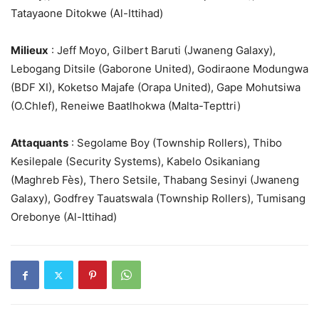
Tatayaone Ditokwe (Al-Ittihad)
Milieux
: Jeff Moyo, Gilbert Baruti (Jwaneng Galaxy),
Lebogang Ditsile (Gaborone United), Godiraone Modungwa
(BDF XI), Koketso Majafe (Orapa United), Gape Mohutsiwa
(O.Chlef), Reneiwe Baatlhokwa (Malta-Tepttri)
Attaquants
: Segolame Boy (Township Rollers), Thibo
Kesilepale (Security Systems), Kabelo Osikaniang
(Maghreb Fès), Thero Setsile, Thabang Sesinyi (Jwaneng
Galaxy), Godfrey Tauatswala (Township Rollers), Tumisang
Orebonye (Al-Ittihad)