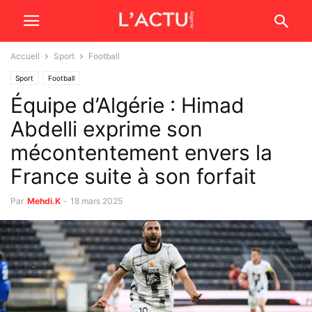
Accueil
Sport
Football
Sport
Football
Équipe d’Algérie : Himad
Abdelli exprime son
mécontentement envers la
France suite à son forfait
Par
Mehdi.K
-
18 mars 2025