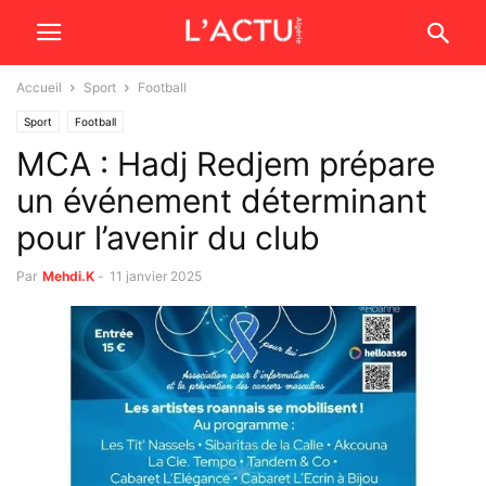
Accueil
Sport
Football
Sport
Football
MCA : Hadj Redjem prépare
un événement déterminant
pour l’avenir du club
Par
Mehdi.K
-
11 janvier 2025