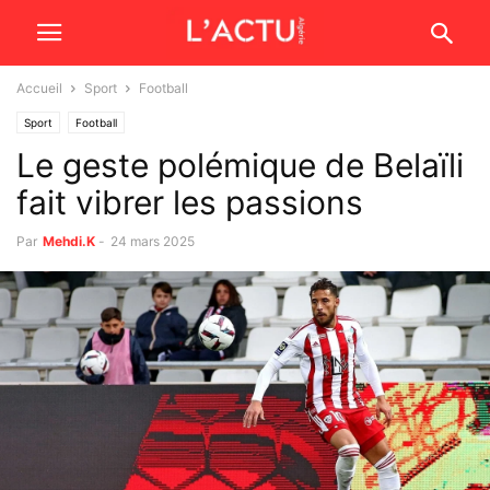
Accueil
Sport
Football
Sport
Football
Le geste polémique de Belaïli
fait vibrer les passions
Par
Mehdi.K
-
24 mars 2025