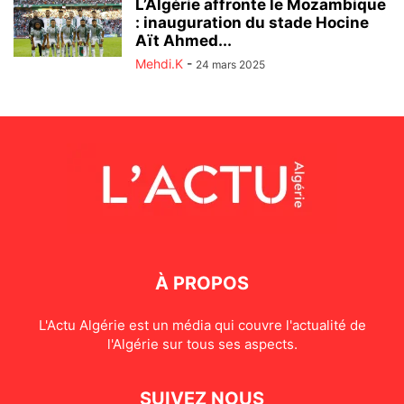
L’Algérie affronte le Mozambique
: inauguration du stade Hocine
Aït Ahmed...
Mehdi.K
-
24 mars 2025
À PROPOS
L'Actu Algérie est un média qui couvre l'actualité de
l'Algérie sur tous ses aspects.
SUIVEZ NOUS