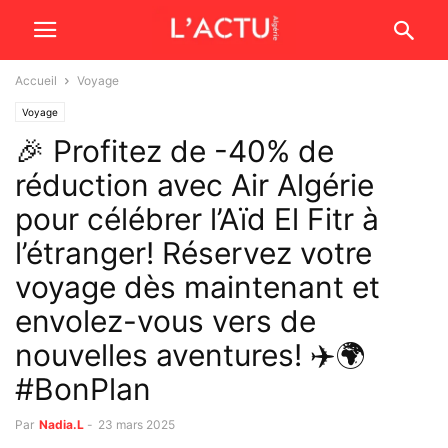
Accueil
Voyage
Voyage
🎉 Profitez de -40% de
réduction avec Air Algérie
pour célébrer l’Aïd El Fitr à
l’étranger! Réservez votre
voyage dès maintenant et
envolez-vous vers de
nouvelles aventures! ✈️🌍
#BonPlan
Par
Nadia.L
-
23 mars 2025