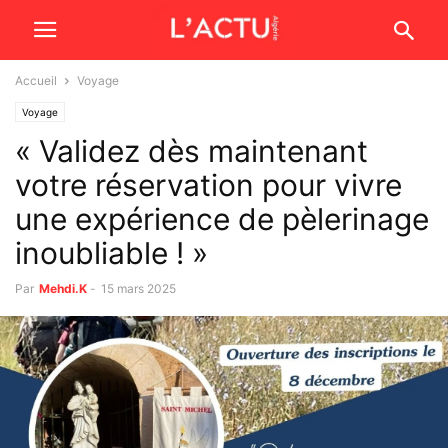
Accueil
Voyage
Voyage
« Validez dès maintenant
votre réservation pour vivre
une expérience de pèlerinage
inoubliable ! »
Par
Mehdi.K
-
15 mars 2025