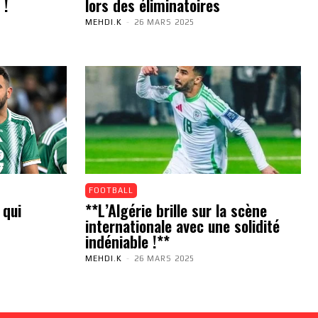
 !
lors des éliminatoires
MEHDI.K
-
26 MARS 2025
FOOTBALL
 qui
**L’Algérie brille sur la scène
internationale avec une solidité
indéniable !**
MEHDI.K
-
26 MARS 2025