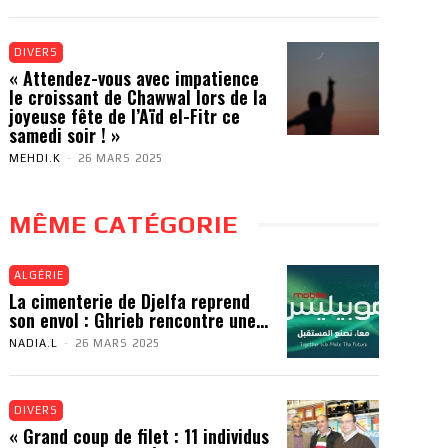
DIVERS
« Attendez-vous avec impatience
le croissant de Chawwal lors de la
joyeuse fête de l’Aïd el-Fitr ce
samedi soir ! »
MEHDI.K
-
26 MARS 2025
MÊME CATÉGORIE
ALGÉRIE
La cimenterie de Djelfa reprend
son envol : Ghrieb rencontre une...
NADIA.L
-
26 MARS 2025
DIVERS
« Grand coup de filet : 11 individus