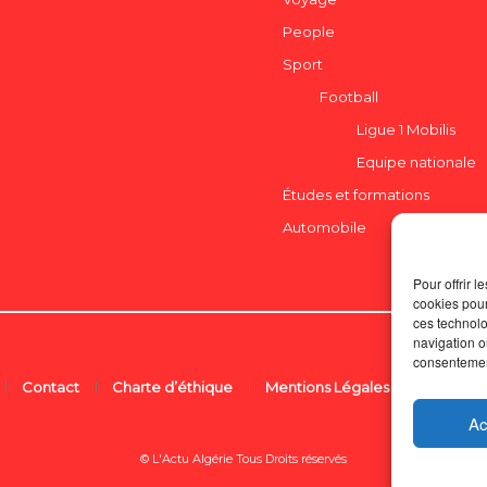
People
Sport
Football
Ligue 1 Mobilis
Equipe nationale
Études et formations
Automobile
Pour offrir 
cookies pour
ces technolo
navigation ou
consentement
Contact
Charte d’éthique
Mentions Légales
Ac
© L'Actu Algérie Tous Droits réservés