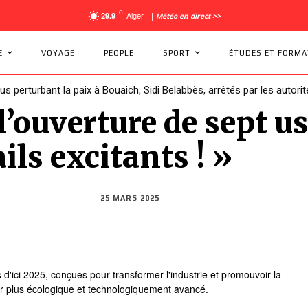
C
Alger
29.9
|
Météo en direct >>
E
VOYAGE
PEOPLE
SPORT
ÉTUDES ET FORMA
dus perturbant la paix à Bouaich, Sidi Belabbès, arrêtés par les autorit
’ouverture de sept us
ils excitants ! »
25 MARS 2025