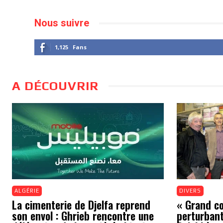
Nous suivre
1,125
Fans
A DÉCOUVRIR
ALGÉRIE
DIVERS
La cimenterie de Djelfa reprend
« Grand cou
son envol : Ghrieb rencontre une
perturbant