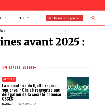
Heure des prières
TIONS
PLUS
és »
ines avant 2025 :
POPULAIRE
ALGÉRIE
La cimenterie de Djelfa reprend
son envol : Ghrieb rencontre une
délégation de la société chinoise
CSCEC
NADIA.L
-
26 MARS 2025