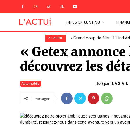
INFOS EN CONTINU
FINANC
« Grand coup de filet : 11 indivi
A LA UNE
« Getex annonce l
découvrez les déta
Ecrit par :
Automobile
NADIA.L
Partager