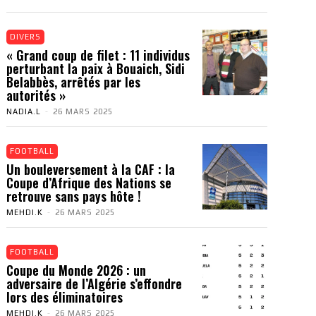
DIVERS
« Grand coup de filet : 11 individus
perturbant la paix à Bouaich, Sidi
Belabbès, arrêtés par les
autorités »
NADIA.L
-
26 MARS 2025
FOOTBALL
Un bouleversement à la CAF : la
Coupe d’Afrique des Nations se
retrouve sans pays hôte !
MEHDI.K
-
26 MARS 2025
FOOTBALL
Coupe du Monde 2026 : un
adversaire de l’Algérie s’effondre
lors des éliminatoires
MEHDI.K
-
26 MARS 2025