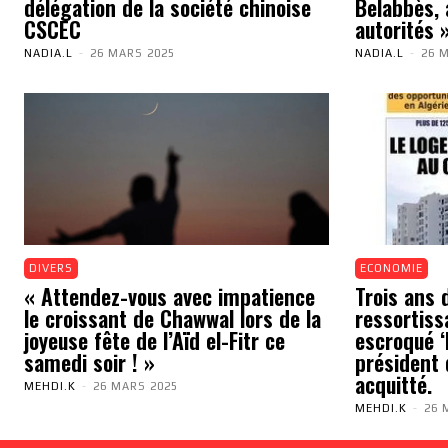
délégation de la société chinoise
Belabbès, 
CSCEC
autorités 
NADIA.L
-
26 MARS 2025
NADIA.L
-
26 
DIVERS
ECONOMIE
« Attendez-vous avec impatience
Trois ans 
le croissant de Chawwal lors de la
ressortiss
joyeuse fête de l’Aïd el-Fitr ce
escroqué ‘N
samedi soir ! »
président 
acquitté.
MEHDI.K
-
26 MARS 2025
MEHDI.K
-
26 