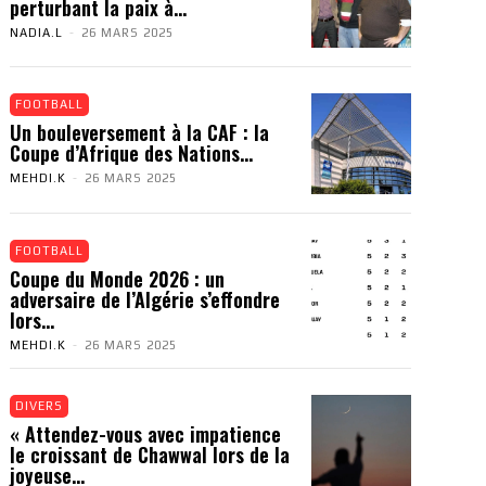
perturbant la paix à...
NADIA.L
-
26 MARS 2025
FOOTBALL
Un bouleversement à la CAF : la
Coupe d’Afrique des Nations...
MEHDI.K
-
26 MARS 2025
FOOTBALL
Coupe du Monde 2026 : un
adversaire de l’Algérie s’effondre
lors...
MEHDI.K
-
26 MARS 2025
DIVERS
« Attendez-vous avec impatience
le croissant de Chawwal lors de la
joyeuse...