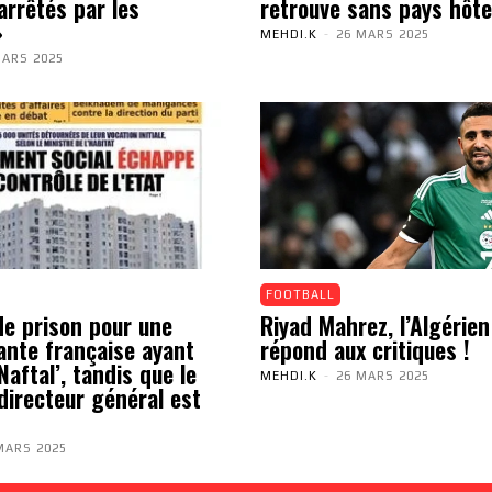
arrêtés par les
retrouve sans pays hôte
»
MEHDI.K
-
26 MARS 2025
MARS 2025
FOOTBALL
de prison pour une
Riyad Mahrez, l’Algérien
ante française ayant
répond aux critiques !
aftal’, tandis que le
MEHDI.K
-
26 MARS 2025
directeur général est
MARS 2025