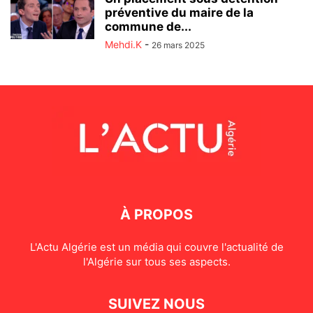
préventive du maire de la
commune de...
Mehdi.K
-
26 mars 2025
À PROPOS
L'Actu Algérie est un média qui couvre l'actualité de
l'Algérie sur tous ses aspects.
SUIVEZ NOUS