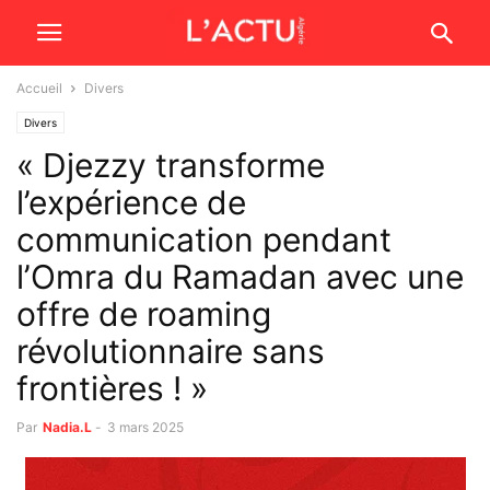
Accueil
Divers
Divers
« Djezzy transforme
l’expérience de
communication pendant
l’Omra du Ramadan avec une
offre de roaming
révolutionnaire sans
frontières ! »
Par
Nadia.L
-
3 mars 2025