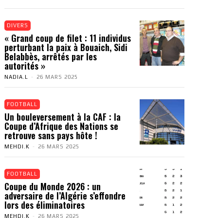
DIVERS
« Grand coup de filet : 11 individus
perturbant la paix à Bouaich, Sidi
Belabbès, arrêtés par les
autorités »
NADIA.L
-
26 MARS 2025
FOOTBALL
Un bouleversement à la CAF : la
Coupe d’Afrique des Nations se
retrouve sans pays hôte !
MEHDI.K
-
26 MARS 2025
FOOTBALL
Coupe du Monde 2026 : un
adversaire de l’Algérie s’effondre
lors des éliminatoires
MEHDI.K
-
26 MARS 2025