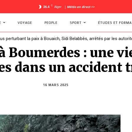
C
Alger
26.4
|
Météo en direct >>
E
VOYAGE
PEOPLE
SPORT
ÉTUDES ET FORMA
dus perturbant la paix à Bouaich, Sidi Belabbès, arrêtés par les autorit
à Boumerdes : une vie
es dans un accident t
16 MARS 2025