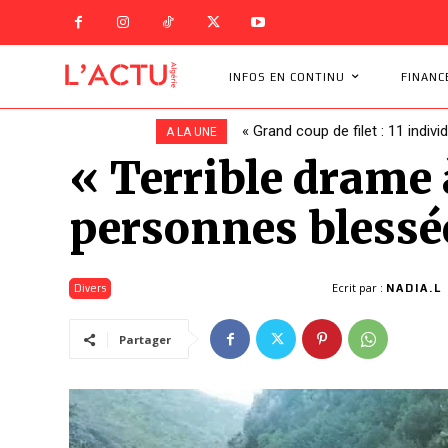
INFOS EN CONTINU
FINANC
« Grand coup de filet : 11 indivi
A LA UNE
« Terrible drame 
personnes blessé
Ecrit par :
Divers
NADIA.L
Partager