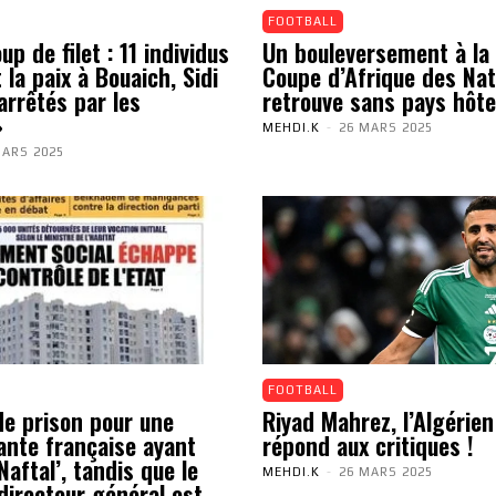
FOOTBALL
p de filet : 11 individus
Un bouleversement à la 
 la paix à Bouaich, Sidi
Coupe d’Afrique des Nat
arrêtés par les
retrouve sans pays hôte
»
MEHDI.K
-
26 MARS 2025
MARS 2025
FOOTBALL
de prison pour une
Riyad Mahrez, l’Algérien
ante française ayant
répond aux critiques !
aftal’, tandis que le
MEHDI.K
-
26 MARS 2025
directeur général est