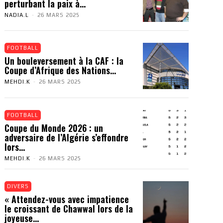
perturbant la paix à...
NADIA.L
-
26 MARS 2025
FOOTBALL
Un bouleversement à la CAF : la
Coupe d’Afrique des Nations...
MEHDI.K
-
26 MARS 2025
FOOTBALL
Coupe du Monde 2026 : un
adversaire de l’Algérie s’effondre
lors...
MEHDI.K
-
26 MARS 2025
DIVERS
« Attendez-vous avec impatience
le croissant de Chawwal lors de la
joyeuse...