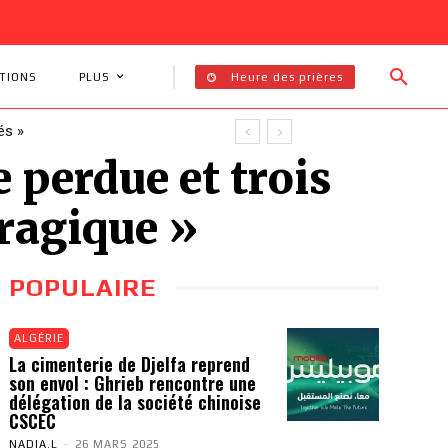
Heure des prières
TIONS
PLUS
és »
 perdue et trois
ragique »
POPULAIRE
ALGÉRIE
La cimenterie de Djelfa reprend
son envol : Ghrieb rencontre une
délégation de la société chinoise
CSCEC
NADIA.L
-
26 MARS 2025