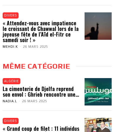
DIVERS
« Attendez-vous avec impatience
le croissant de Chawwal lors de la
joyeuse fête de l’Aïd el-Fitr ce
samedi soir ! »
MEHDI.K
-
26 MARS 2025
MÊME CATÉGORIE
ALGÉRIE
La cimenterie de Djelfa reprend
son envol : Ghrieb rencontre une...
NADIA.L
-
26 MARS 2025
DIVERS
« Grand coup de filet : 11 individus