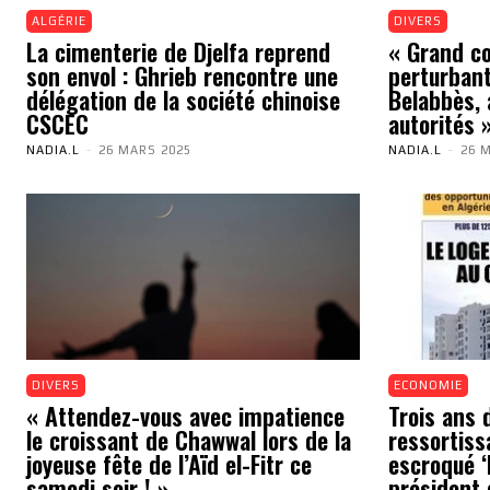
ALGÉRIE
DIVERS
La cimenterie de Djelfa reprend
« Grand cou
son envol : Ghrieb rencontre une
perturbant
délégation de la société chinoise
Belabbès, 
CSCEC
autorités 
NADIA.L
-
26 MARS 2025
NADIA.L
-
26 
DIVERS
ECONOMIE
« Attendez-vous avec impatience
Trois ans 
le croissant de Chawwal lors de la
ressortiss
joyeuse fête de l’Aïd el-Fitr ce
escroqué ‘N
samedi soir ! »
président 