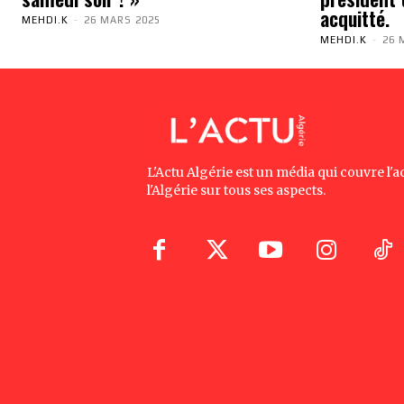
acquitté.
MEHDI.K
-
26 MARS 2025
MEHDI.K
-
26 
L'Actu Algérie est un média qui couvre l'ac
l'Algérie sur tous ses aspects.