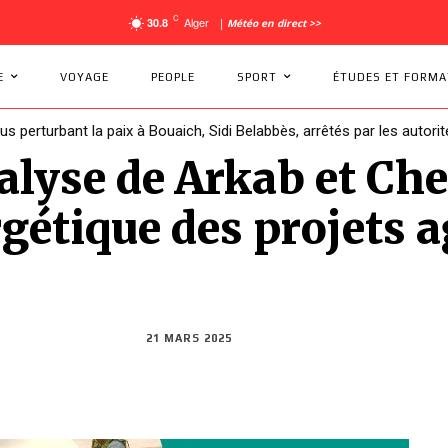
C
Alger
30.8
|
Météo en direct >>
E
VOYAGE
PEOPLE
SPORT
ÉTUDES ET FORMA
dus perturbant la paix à Bouaich, Sidi Belabbès, arrêtés par les autorit
: la Coupe d’Afrique des Nations se retrouve sans pays hôte !
lyse de Arkab et Che
gétique des projets a
21 MARS 2025