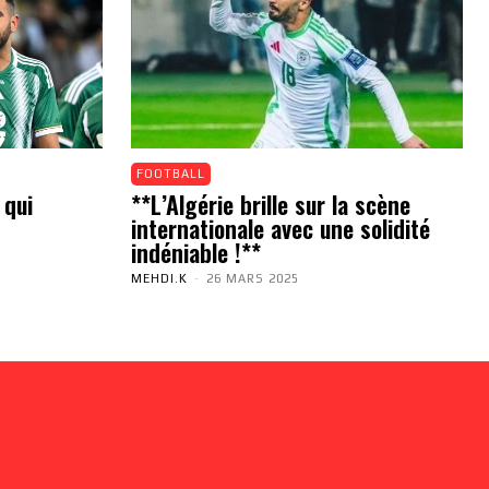
FOOTBALL
 qui
**L’Algérie brille sur la scène
internationale avec une solidité
indéniable !**
MEHDI.K
-
26 MARS 2025