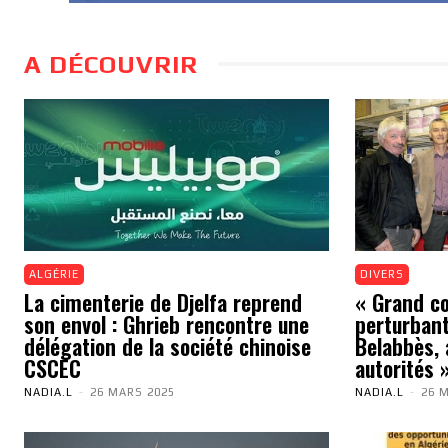
A DÉCOUVRIR
ALGÉRIE
DIVERS
La cimenterie de Djelfa reprend
« Grand cou
son envol : Ghrieb rencontre une
perturbant
délégation de la société chinoise
Belabbès, 
CSCEC
autorités 
NADIA.L
-
26 MARS 2025
NADIA.L
-
26 