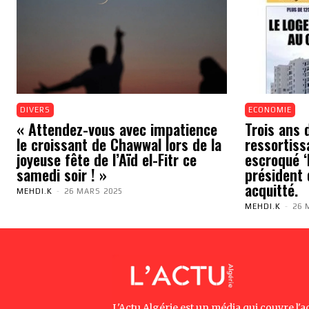
DIVERS
ECONOMIE
« Attendez-vous avec impatience
Trois ans 
le croissant de Chawwal lors de la
ressortiss
joyeuse fête de l’Aïd el-Fitr ce
escroqué ‘N
samedi soir ! »
président 
acquitté.
MEHDI.K
-
26 MARS 2025
MEHDI.K
-
26 
L'Actu Algérie est un média qui couvre l'ac