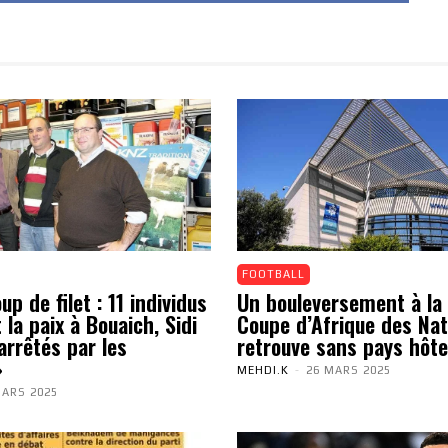
FOOTBALL
p de filet : 11 individus
Un bouleversement à la 
 la paix à Bouaich, Sidi
Coupe d’Afrique des Nat
arrêtés par les
retrouve sans pays hôte
»
MEHDI.K
-
26 MARS 2025
MARS 2025