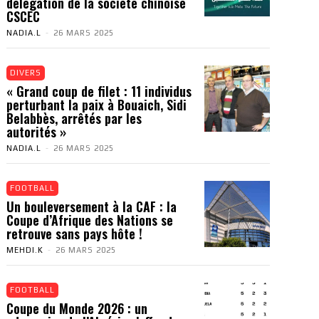
délégation de la société chinoise
CSCEC
NADIA.L
-
26 MARS 2025
DIVERS
« Grand coup de filet : 11 individus
perturbant la paix à Bouaich, Sidi
Belabbès, arrêtés par les
autorités »
NADIA.L
-
26 MARS 2025
FOOTBALL
Un bouleversement à la CAF : la
Coupe d’Afrique des Nations se
retrouve sans pays hôte !
MEHDI.K
-
26 MARS 2025
FOOTBALL
Coupe du Monde 2026 : un