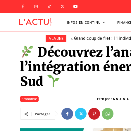
INFOS EN CONTINU
FINANC
« Grand coup de filet : 11 indivi
Un bouleversement à la CAF 
A LA UNE
Découvrez l’ana
l’intégration éner
Sud
Ecrit par :
Economie
NADIA.L
Partager