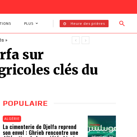
Heure des prières
TIONS
PLUS
és »
rfa sur
gricoles clés du
POPULAIRE
ALGÉRIE
La cimenterie de Djelfa reprend
son envol : Ghrieb rencontre une