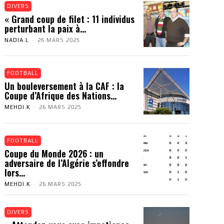
DIVERS
« Grand coup de filet : 11 individus
perturbant la paix à...
NADIA.L
-
26 MARS 2025
FOOTBALL
Un bouleversement à la CAF : la
Coupe d’Afrique des Nations...
MEHDI.K
-
26 MARS 2025
FOOTBALL
Coupe du Monde 2026 : un
adversaire de l’Algérie s’effondre
lors...
MEHDI.K
-
26 MARS 2025
DIVERS