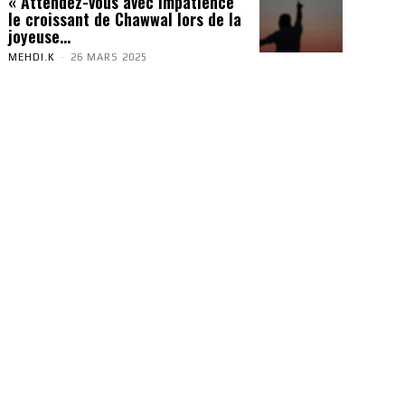
« Attendez-vous avec impatience
le croissant de Chawwal lors de la
joyeuse...
MEHDI.K
-
26 MARS 2025