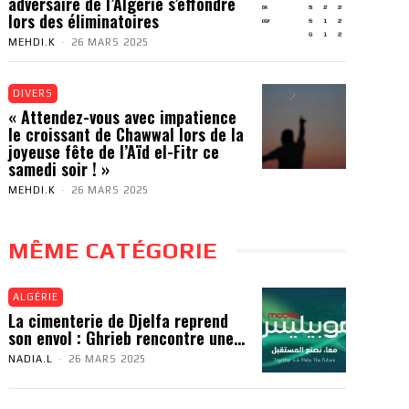
adversaire de l’Algérie s’effondre
lors des éliminatoires
MEHDI.K
-
26 MARS 2025
DIVERS
« Attendez-vous avec impatience
le croissant de Chawwal lors de la
joyeuse fête de l’Aïd el-Fitr ce
samedi soir ! »
MEHDI.K
-
26 MARS 2025
MÊME CATÉGORIE
ALGÉRIE
La cimenterie de Djelfa reprend
son envol : Ghrieb rencontre une...
NADIA.L
-
26 MARS 2025