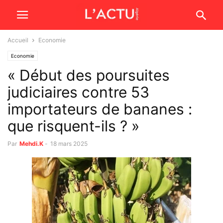
Accueil
Economie
Economie
« Début des poursuites
judiciaires contre 53
importateurs de bananes :
que risquent-ils ? »
Par
Mehdi.K
-
18 mars 2025