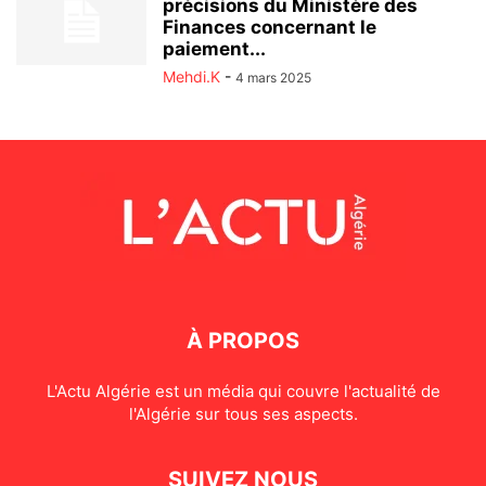
précisions du Ministère des
Finances concernant le
paiement...
Mehdi.K
-
4 mars 2025
À PROPOS
L'Actu Algérie est un média qui couvre l'actualité de
l'Algérie sur tous ses aspects.
SUIVEZ NOUS