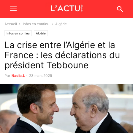
Accueil
Infos en continu
Algérie
Infos en continu
Algérie
La crise entre l’Algérie et la
France : les déclarations du
président Tebboune
Par
Nadia.L
-
23 mars 2025