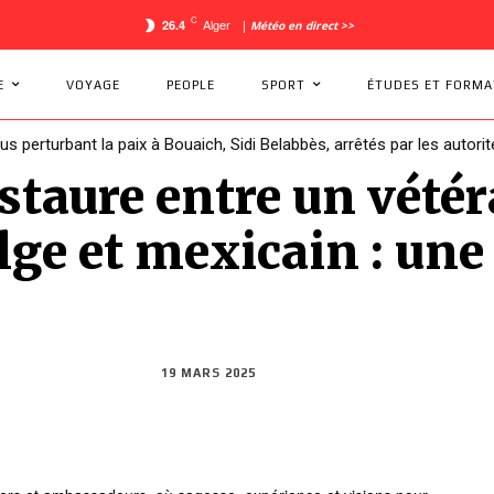
C
Alger
26.4
|
Météo en direct >>
E
VOYAGE
PEOPLE
SPORT
ÉTUDES ET FORMA
dus perturbant la paix à Bouaich, Sidi Belabbès, arrêtés par les autorit
staure entre un vétér
e et mexicain : une 
19 MARS 2025