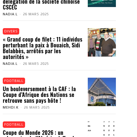
délégation de la société chinoise
CSCEC
NADIA.L
-
26 MARS 2025
DIVERS
« Grand coup de filet : 11 individus
perturbant la paix à Bouaich, Sidi
Belabbès, arrêtés par les
autorités »
NADIA.L
-
26 MARS 2025
FOOTBALL
Un bouleversement à la CAF : la
Coupe d’Afrique des Nations se
retrouve sans pays hôte !
MEHDI.K
-
26 MARS 2025
FOOTBALL
Coupe du Monde 2026 : un