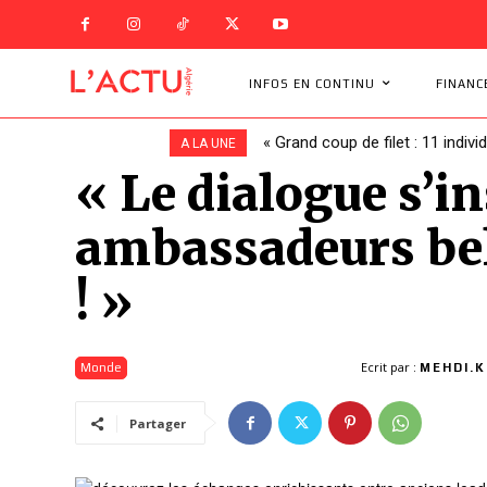
INFOS EN CONTINU
FINANC
« Grand coup de filet : 11 indivi
A LA UNE
« Le dialogue s’in
ambassadeurs belg
! »
Ecrit par :
Monde
MEHDI.K
Partager