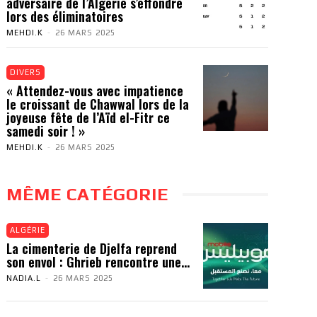
adversaire de l’Algérie s’effondre
lors des éliminatoires
MEHDI.K
-
26 MARS 2025
DIVERS
« Attendez-vous avec impatience
le croissant de Chawwal lors de la
joyeuse fête de l’Aïd el-Fitr ce
samedi soir ! »
MEHDI.K
-
26 MARS 2025
MÊME CATÉGORIE
ALGÉRIE
La cimenterie de Djelfa reprend
son envol : Ghrieb rencontre une...
NADIA.L
-
26 MARS 2025