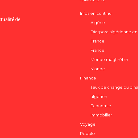
PLAN DU SITE
Infos en continu
tualité de
Algérie
Diaspora algérienne en
France
France
Monde maghrébin
Monde
Finance
Taux de change du dina
algérien
Economie
Immobilier
Voyage
People