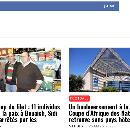
J'AIME
FOOTBALL
p de filet : 11 individus
Un bouleversement à la 
 la paix à Bouaich, Sidi
Coupe d’Afrique des Nat
arrêtés par les
retrouve sans pays hôte
»
MEHDI.K
-
26 MARS 2025