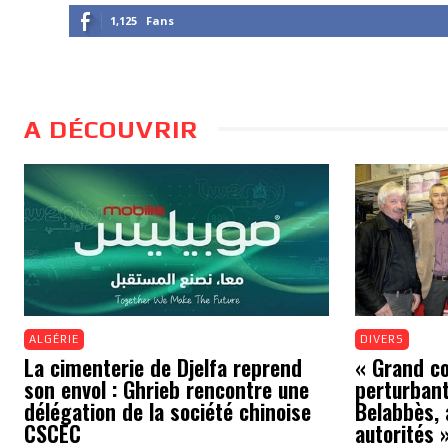
1,125
Fans
A DÉCOUVRIR
ALGÉRIE
DIVERS
La cimenterie de Djelfa reprend
« Grand cou
son envol : Ghrieb rencontre une
perturbant
délégation de la société chinoise
Belabbès, 
CSCEC
autorités 