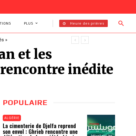
Heure des prières
TIONS
PLUS
és »
an et les
rencontre inédite
POPULAIRE
ALGÉRIE
La cimenterie de Djelfa reprend
son envol : Ghrieb rencontre une