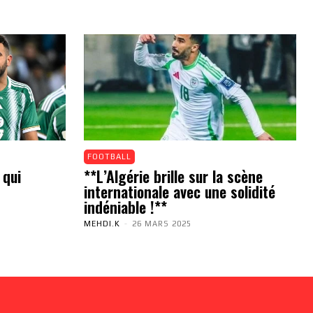
FOOTBALL
 qui
**L’Algérie brille sur la scène
internationale avec une solidité
indéniable !**
MEHDI.K
-
26 MARS 2025