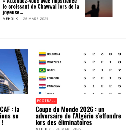
« Attendez-vous avec impatience
le croissant de Chawwal lors de la
joyeuse...
MEHDI.K
-
26 MARS 2025
FOOTBALL
CAF : la
Coupe du Monde 2026 : un
ions se
adversaire de l’Algérie s’effondre
 !
lors des éliminatoires
MEHDI.K
-
26 MARS 2025