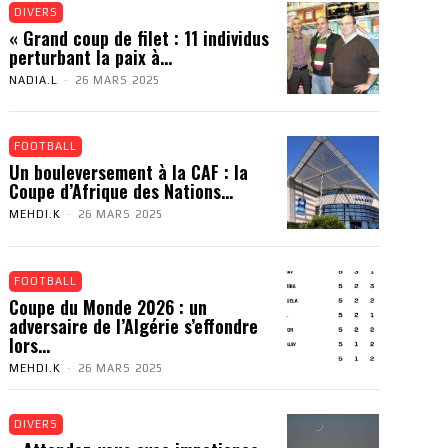
DIVERS
« Grand coup de filet : 11 individus
perturbant la paix à...
NADIA.L
-
26 MARS 2025
FOOTBALL
Un bouleversement à la CAF : la
Coupe d’Afrique des Nations...
MEHDI.K
-
26 MARS 2025
FOOTBALL
Coupe du Monde 2026 : un
adversaire de l’Algérie s’effondre
lors...
MEHDI.K
-
26 MARS 2025
DIVERS