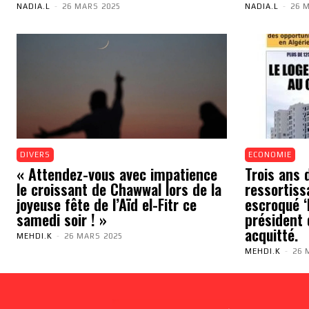
NADIA.L
-
26 MARS 2025
NADIA.L
-
26 
DIVERS
ECONOMIE
« Attendez-vous avec impatience
Trois ans 
le croissant de Chawwal lors de la
ressortiss
joyeuse fête de l’Aïd el-Fitr ce
escroqué ‘N
samedi soir ! »
président 
acquitté.
MEHDI.K
-
26 MARS 2025
MEHDI.K
-
26 