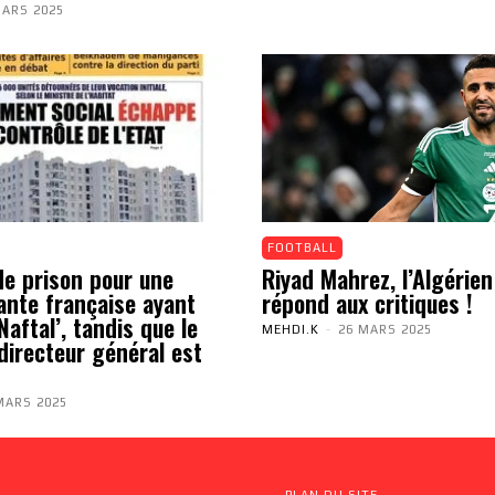
MARS 2025
FOOTBALL
de prison pour une
Riyad Mahrez, l’Algérien
ante française ayant
répond aux critiques !
aftal’, tandis que le
MEHDI.K
-
26 MARS 2025
directeur général est
MARS 2025