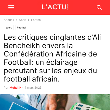
Accueil
Sport
Football
Sport
Football
Les critiques cinglantes d’Ali
Bencheikh envers la
Confédération Africaine de
Football: un éclairage
percutant sur les enjeux du
football africain.
Par
Mehdi.K
-
1 mars 2025