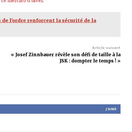
t ce mercato d’hiver
.
e l'ordre renforcent la sécurité de la
Article suivant
« Josef Zinnbauer révèle son défi de taille à la
JSK : dompter le temps ! »
J'AIME