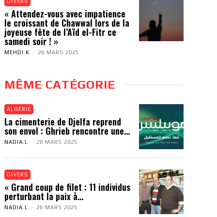
DIVERS
« Attendez-vous avec impatience
le croissant de Chawwal lors de la
joyeuse fête de l’Aïd el-Fitr ce
samedi soir ! »
MEHDI.K
-
26 MARS 2025
MÊME CATÉGORIE
ALGÉRIE
La cimenterie de Djelfa reprend
son envol : Ghrieb rencontre une...
NADIA.L
-
26 MARS 2025
DIVERS
« Grand coup de filet : 11 individus
perturbant la paix à...
NADIA.L
-
26 MARS 2025