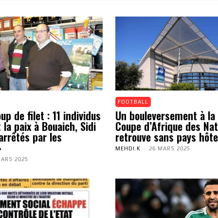
FOOTBALL
p de filet : 11 individus
Un bouleversement à la 
 la paix à Bouaich, Sidi
Coupe d’Afrique des Nat
arrêtés par les
retrouve sans pays hôte
»
MEHDI.K
-
26 MARS 2025
MARS 2025