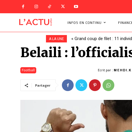
INFOS EN CONTINU
FINANC
« Grand coup de filet : 11 indivi
A LA UNE
Belaili : l’offici
Ecrit par :
Football
MEHDI.K
Partager