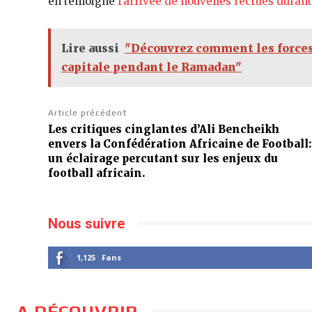
en témoigne
l’arrivée de nouvelles recrues duran
Lire aussi
"Découvrez comment les forces d
capitale pendant le Ramadan"
Article précédent
Les critiques cinglantes d’Ali Bencheikh
envers la Confédération Africaine de Football:
un éclairage percutant sur les enjeux du
football africain.
Nous suivre
1,125
Fans
A DÉCOUVRIR