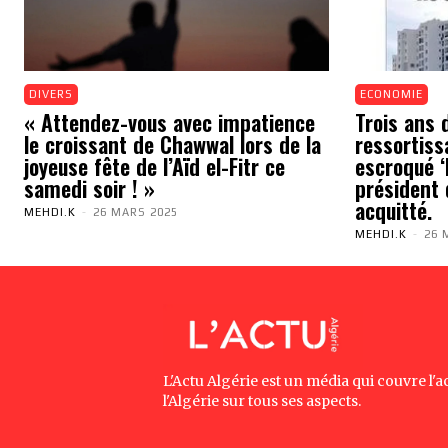
DIVERS
ECONOMIE
« Attendez-vous avec impatience
Trois ans 
le croissant de Chawwal lors de la
ressortiss
joyeuse fête de l’Aïd el-Fitr ce
escroqué ‘N
samedi soir ! »
président 
acquitté.
MEHDI.K
-
26 MARS 2025
MEHDI.K
-
26 
L'Actu Algérie est un média qui couvre l'ac
l'Algérie sur tous ses aspects.