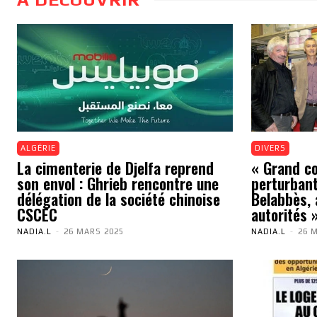
ALGÉRIE
DIVERS
La cimenterie de Djelfa reprend
« Grand cou
son envol : Ghrieb rencontre une
perturbant
délégation de la société chinoise
Belabbès, 
CSCEC
autorités 
NADIA.L
-
26 MARS 2025
NADIA.L
-
26 