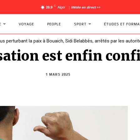
C
Alger
28.9
|
Météo en direct >>
E
VOYAGE
PEOPLE
SPORT
ÉTUDES ET FORMA
dus perturbant la paix à Bouaich, Sidi Belabbès, arrêtés par les autorit
alisation est enfin con
1 MARS 2025