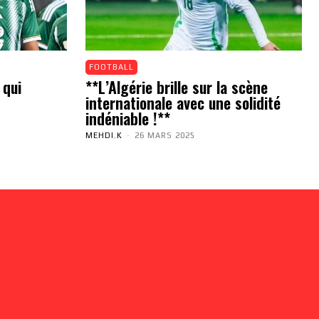
FOOTBALL
 qui
**L’Algérie brille sur la scène
internationale avec une solidité
indéniable !**
MEHDI.K
-
26 MARS 2025