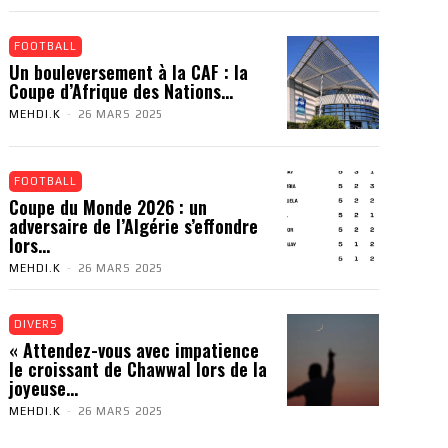
FOOTBALL
Un bouleversement à la CAF : la
Coupe d’Afrique des Nations...
MEHDI.K
-
26 MARS 2025
FOOTBALL
Coupe du Monde 2026 : un
adversaire de l’Algérie s’effondre
lors...
MEHDI.K
-
26 MARS 2025
DIVERS
« Attendez-vous avec impatience
le croissant de Chawwal lors de la
joyeuse...
MEHDI.K
-
26 MARS 2025