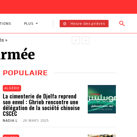
Heure des prières
TIONS
PLUS
és »
firmée
POPULAIRE
ALGÉRIE
La cimenterie de Djelfa reprend
son envol : Ghrieb rencontre une
délégation de la société chinoise
CSCEC
NADIA.L
-
26 MARS 2025