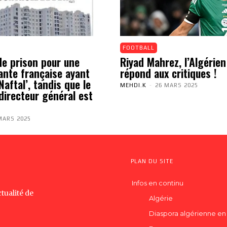
FOOTBALL
de prison pour une
Riyad Mahrez, l’Algérien
ante française ayant
répond aux critiques !
aftal’, tandis que le
MEHDI.K
-
26 MARS 2025
directeur général est
MARS 2025
PLAN DU SITE
Infos en continu
tualité de
Algérie
Diaspora algérienne en