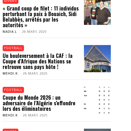
DIVERS
« Grand coup de filet : 11 individus
perturbant la paix à Bouaich, Sidi
Belabbès, arrêtés par les
autorités »
NADIA.L
-
26 MARS 2025
FOOTBALL
Un bouleversement à la CAF : la
Coupe d’Afrique des Nations se
retrouve sans pays hôte !
MEHDI.K
-
26 MARS 2025
FOOTBALL
Coupe du Monde 2026 : un
adversaire de l’Algérie s’effondre
lors des éliminatoires
MEHDI.K
-
26 MARS 2025