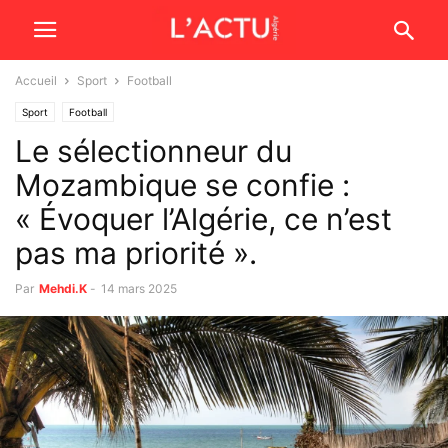
Accueil
Sport
Football
Sport
Football
Le sélectionneur du
Mozambique se confie :
« Évoquer l’Algérie, ce n’est
pas ma priorité ».
Par
Mehdi.K
-
14 mars 2025