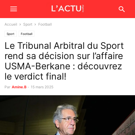
Accueil
Sport
Football
Sport
Football
Le Tribunal Arbitral du Sport
rend sa décision sur l’affaire
USMA-Berkane : découvrez
le verdict final!
Par
Amine.B
-
15 mars 2025