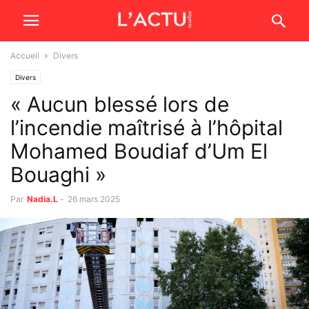
Accueil
Divers
Divers
« Aucun blessé lors de
l’incendie maîtrisé à l’hôpital
Mohamed Boudiaf d’Um El
Bouaghi »
Par
Nadia.L
-
26 mars 2025