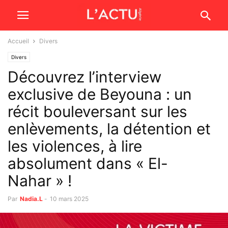
Accueil
Divers
Divers
Découvrez l’interview
exclusive de Beyouna : un
récit bouleversant sur les
enlèvements, la détention et
les violences, à lire
absolument dans « El-
Nahar » !
Par
Nadia.L
-
10 mars 2025